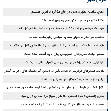
آخرین اخبار
ادعای ترامپ: بطور محدود در حال مذاکره با ایران هستیم
۲۳۰۰ کنتور در طرح مسکن مهر پردیس نصب شد
حزب‌الله خواستار توقف مذاکرات مستقیم دولت لبنان با اسرائیل شد
انتصاب ذوالقدر به عنوان مشاور سیاسی رهبر معظم انقلاب
ملادینوف: عقب‌نشینی اسرائیل از غزه تنها پس از پاکسازی کامل از سلاح و
تونل‌ها انجام می‌شود
مسکو: تبعات تحریم‌های ضدروسی برای اروپا آشکار شده است
طباطبایی: با حکم پزشکیان، رضایی دبیر شورای عالی امنیت شد
تقویت مسیرهای ترانزیتی با همسایگان در دستور کار دستگاه‌های اجرایی کشور
برقی سازی ۱۰۰ درصد ناوگان اتوبوسرانی منطقه ۱۲
دلایل تاخیر پروازها در روزهای اخیر مشخص شد/ توضیحات مهم هواپیمایی
کشوری
ادعای زلنسکی درباره استقرار ۵۰ هزار سرباز کره شمالی در روسیه
عضو هیات رییسه اتاق بازرگانی:۱۰۰ میلیارد دلار ارز گم نشده است