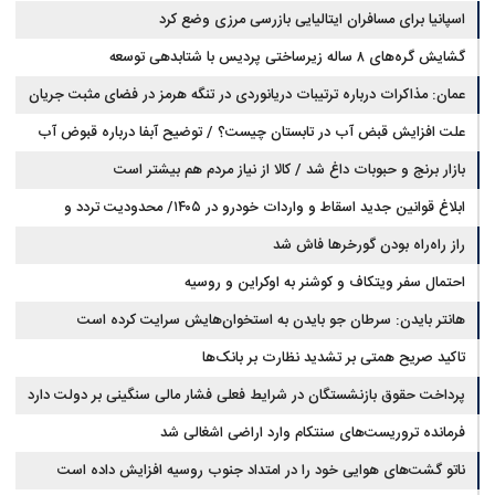
اسپانیا برای مسافران ایتالیایی بازرسی مرزی وضع کرد
گشایش گره‌های ۸ ساله زیرساختی پردیس با شتابدهی توسعه
عمان: مذاکرات درباره ترتیبات دریانوردی در تنگه هرمز در فضای مثبت جریان
دارد
علت افزایش قبض آب در تابستان چیست؟ / توضیح آبفا درباره قبوض آب
بازار برنج و حبوبات داغ شد / کالا از نیاز مردم هم بیشتر است
ابلاغ قوانین جدید اسقاط و واردات خودرو در ۱۴۰۵/ محدودیت تردد و
سوخت‌رسانی به فرسوده‌ها
راز راه‌راه بودن گورخرها فاش شد
احتمال سفر ویتکاف و کوشنر به اوکراین و روسیه
هانتر بایدن: سرطان جو بایدن به استخوان‌هایش سرایت کرده است
تاکید صریح همتی بر تشدید نظارت بر بانک‌ها
پرداخت حقوق بازنشستگان در شرایط فعلی فشار مالی سنگینی بر دولت دارد
فرمانده تروریست‌های سنتکام وارد اراضی اشغالی شد
ناتو گشت‌های هوایی خود را در امتداد جنوب روسیه افزایش داده است