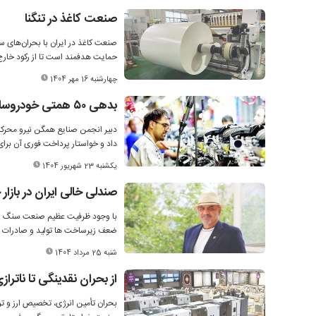
صنعت کاغذ در تنگنا
صنعت کاغذ در ایران با بحران‌های 
حمایت هدفمند است تا از رکود خارج 
چهارشنبه 16 مهر 1404
بدهی ۵۰ همتی خودروسازان به قطعه‌سازان
داد و خواستار پرداخت فوری آن برا
یکشنبه 23 شهریور 1404
صندلی خالی ایران در بازا
ضعف زیرساخت ها تولید و صادرات را
شنبه 25 مرداد 1404
از بحران نقدینگی تا ناتراز