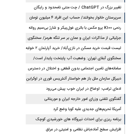
تغییر بزرگ در ChatGPT / چت متنی نامحدود و رایگان
نفت عربستان شد
سرپرستان خانوار بخوانند/ حساب این افراد ۴ میلیون تومان
شارژ شد
ردمی K100 پرو مکس با باتری غول‌پیکر و شارژ بی‌سیم روانه
بازار می‌شود
جزئیاتی از مذاکرات ایران و عمان بر سر تنگه هرمز/ سخنگوی
هیات رئیسه مجلس: بیانیه‌ای شامل تصحیح مسیر تردد دریایی
لیست قیمت خرید مسکن در نازی‌آباد/ خرید آپارتمان ۲ خوابه
در تنگه، در آستانه نهایی شدن است
در این منطقه چقدر سرمایه نیاز دارد؟ + جدول مردادماه ۱۴۰۵
سخنگوی آبفای تهران: وضعیت آب پایتخت پایدار است/
جیره‌بندی نداریم
سامانه‌های تامین اجتماعی بدون قطعی و اختلال در دسترس
است
دبیرکل سازمان ملل باز هم خواستار آتش‌بس فوری در اوکراین
شد
ادعای ترامپ: اوضاع در ایران خوب پیش می‌رود
گفتگوی تلفنی وزرای امور خارجه ایران و موریتانی
آمریکا تحریم‌های جدیدی علیه کوبا وضع کرد
برنامه ریزی برای احداث نیروگاه های خورشیدی کوچک
مقیاس یا شناور روی آب در مازندران
افزایش سطح آماده‌باش نظامی و امنیتی در عراق