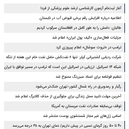
آغاز ثبت‌نام‌ آزمون کارشناسی ارشد علوم پزشکی از فردا
اطلاعیه درباره افزایش رقم برخی قبوض آب در تابستان
طالبان: داعش را به طور کامل در افغانستان سرکوب کردیم
جزئیات فعال‌سازی «کیف پول ایران» اعلام شد
ترامپ در «تروث سوشال» اعلام پیروزی کرد
شرکت ردیابی کشتیرانی کپلر: تنها ۶ نفت‌کش حامل نفت خام این هفته از تنگه
هرمز خارج شدند
شبکه ۱۴ اسرائیل: ارزیابی در اسرائیل این است که ترامپ در مسیر توافق با ایران
قرار دارد
تنظیم قولنامه برای اسناد سبزرنگ ممنوع شد
رگبار و رعدوبرق در راه شمال کشور؛ تهران خنک‌تر می‌شود
آخرین مهلت تایید محل زندگی برای جلوگیری از حذف کالابرگ اعلام شد
توقف بی‌سابقه صادرات نفت عربستان به آمریکا
اسامی ژل‌های غیر مجاز شستشوی پوست منتشر شد
۴۰ تا ۵۰ روز گرمای نسبی در پیش داریم/ دمای تهران به ۳۸ درجه می‌رسد