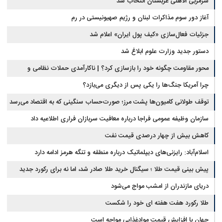
سرمربی الاهلی عربستان انتخاب شد
آغاز دور سوم مذاکرات لبنان و رژیم صهیونیستی در رم
جزئیات فعال‌سازی «کیف پول ایران» اعلام شد
دستور جدید وزارت علوم ابلاغ شد
محور مقاومت چگونه خود را بازسازی کرد؟ | ناکارآمدی حملات نظامی و
تحریم‌ها در فروپاشی شبکه منطقه‌ای ایران
چرا آمریکا جنگ‌ها را یکی پس از دیگری می‌بازد؟
توقف طولانی کامیون‌ها پشت مرز؛ صورت‌حساب سنگینی که به اقتصاد می‌رسد
سازمان وظیفه عمومی فراجا درباره معافیت سربازان فراری اطلاعیه داد
کاهش بیش از چهار درصدی قیمت نفت
اسلام‌آباد: رایزنی‌های دیپلماتیک درباره منطقه و تنگه هرمز ادامه دارد
پیش بینی قیمت طلا ؛ سیگنال خرید طلا صادر شد، اما نه برای رکورد جدید
دریای مازندران از امشب مواج می‌شود
طلا رکورد هفت هفته ای خود را شکست
جهان با افزایش قیمت موادغذایی مواجه است