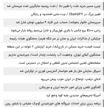
چین، مسیر خرید نفت را تغییر داد / نفت روسیه جایگزین نفت عربستان شد
تغییر بزرگ در ChatGPT / چت متنی نامحدود و رایگان
سرپرستان خانوار بخوانند/ حساب این افراد ۴ میلیون تومان شارژ شد
ردمی K100 پرو مکس با باتری غول‌پیکر و شارژ بی‌سیم روانه بازار می‌شود
جزئیاتی از مذاکرات ایران و عمان بر سر تنگه هرمز/ سخنگوی هیات رئیسه
لیست قیمت خرید مسکن در نازی‌آباد/ خرید آپارتمان ۲ خوابه در این منطقه
مجلس: بیانیه‌ای شامل تصحیح مسیر تردد دریایی در تنگه، در آستانه نهایی شدن
است
چقدر سرمایه نیاز دارد؟ + جدول مردادماه ۱۴۰۵
سخنگوی آبفای تهران: وضعیت آب پایتخت پایدار است/ جیره‌بندی نداریم
سامانه‌های تامین اجتماعی بدون قطعی و اختلال در دسترس است
دبیرکل سازمان ملل باز هم خواستار آتش‌بس فوری در اوکراین شد
ادعای ترامپ: اوضاع در ایران خوب پیش می‌رود
گفتگوی تلفنی وزرای امور خارجه ایران و موریتانی
آمریکا تحریم‌های جدیدی علیه کوبا وضع کرد
برنامه ریزی برای احداث نیروگاه های خورشیدی کوچک مقیاس یا شناور روی