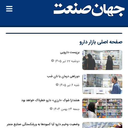
صفحه اصلی
بازار دارو
بن‌بست دارویی
دوشنبه 22 تیر 1405
دوراهی درمان یا نان شب
شنبه 6 تیر 1405
هشدار! شوک «ارزی» دارو خطرناک خواهد بود
جمعه 24 بهمن 1404
وضعیت وخیم دارو؛ آیا کمبودها به ورشکستگی صنایع منجر