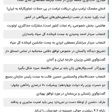
دارد
میدری: تاب‌آوری جامعه ایران در جنگ نیازمند مطالعه‌ای جدی است
ادعای مضحک ترامپ برای دریافت غرامت در پی حملات تجاوزکارانه به ایران!
ثبت رکورد جدید در نصب ترانسفورماتورهای نیروگاهی در کشور
هاشمی: بخش خصوصی، راه نجات کشور است/ مشارکت حداکثری، اولویت
ستاد ساماندهی فضای مجازی
انتصاب سردار احمد وحیدی به سِمت فرمانده کل سپاه پاسداران
انتصاب سردار سرلشکر مصطفی ایزدی به سِمت جانشین فرمانده کل سپاه
پاسداران
تشریح دیدگاه پاکستان در خصوص توافق دفاعی سه‌جانبه در تماس اسحاق دار
با عراقچی
گفت‌وگوی تلفنی وزیران خارجه ایران و آلمان
بهروزآذر: کسب‌وکارهای زنان باید بر مبنای «اقتصاد سبز» شکل بگیرد
انتصاب حجت‌الاسلام ‌والمسلمین حسین طائب به سِمت رئیس سازمان بسیج
مستضعفین سپاه پاسداران
دو حسرت وزیر راه دولت چهاردهم/ پیشرفت ۶۰ درصدی راه‌آهن چابهار-
زاهدان
گفت‌وگوی زلنسکی و بن‌سلمان در مورد توافق پهپادی
عارف: دشمن از توطئه دست بر نمی‌دارد پس باید امنیت سایبری و پدافند
زلزله ۴.۷ ریشتری حوالی حسینیه در خوزستان را لرزاند
غیرعامل را ارتقا داد