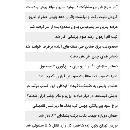
آغاز طرح فروش مشارکت در تولید سایپا/ مبلغ پیش پرداخت
اعلام شد
فروش بلیت رفت و برگشت زائران دهه پایانی صفر از امروز
آغاز شد
عرضه بنزین در بندرعباس بدون محدودیت از سر گرفته شد
ثبت نام آزمون ارشد علوم پزشکی آغاز شد
محدودیت‌ برق صنایع طی هفته‌های آینده برطرف خواهد شد
ذخایر طلای چین افزایش یافت
دستور سازمان غذا و دارو برای جمع‌آوری ۳ محصول
سلامت‌محور
شایعات مربوط به معافیت سربازان فراری تکذیب شد
هشدار پلیس به «کودک‌بلاگرها»؛ کودکان، ابزار کسب درآمد در
فضای مجازی نیستند
جهش قیمت‌ها در مرکز مبادله؛ یورو و دلار چقدر گران شدند؟
نرخ سود بین‌بانکی جهش کرد؛ بانک‌ها زیر فشار نقدینگی
جهش دوباره قیمت نفت؛ برنت بشکه‌ای ۸۳ دلار شد
بورس تهران رکورد زد؛ شاخص کل وارد کانال ۵.۵ میلیونی شد