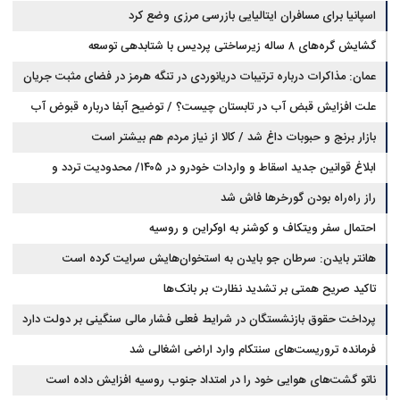
اسپانیا برای مسافران ایتالیایی بازرسی مرزی وضع کرد
گشایش گره‌های ۸ ساله زیرساختی پردیس با شتابدهی توسعه
عمان: مذاکرات درباره ترتیبات دریانوردی در تنگه هرمز در فضای مثبت جریان
دارد
علت افزایش قبض آب در تابستان چیست؟ / توضیح آبفا درباره قبوض آب
بازار برنج و حبوبات داغ شد / کالا از نیاز مردم هم بیشتر است
ابلاغ قوانین جدید اسقاط و واردات خودرو در ۱۴۰۵/ محدودیت تردد و
سوخت‌رسانی به فرسوده‌ها
راز راه‌راه بودن گورخرها فاش شد
احتمال سفر ویتکاف و کوشنر به اوکراین و روسیه
هانتر بایدن: سرطان جو بایدن به استخوان‌هایش سرایت کرده است
تاکید صریح همتی بر تشدید نظارت بر بانک‌ها
پرداخت حقوق بازنشستگان در شرایط فعلی فشار مالی سنگینی بر دولت دارد
فرمانده تروریست‌های سنتکام وارد اراضی اشغالی شد
ناتو گشت‌های هوایی خود را در امتداد جنوب روسیه افزایش داده است