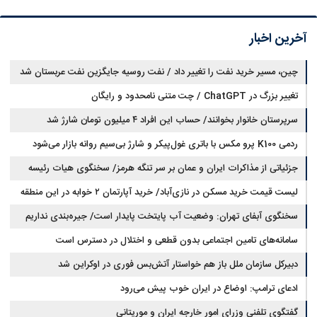
آخرین اخبار
چین، مسیر خرید نفت را تغییر داد / نفت روسیه جایگزین نفت عربستان شد
تغییر بزرگ در ChatGPT / چت متنی نامحدود و رایگان
سرپرستان خانوار بخوانند/ حساب این افراد ۴ میلیون تومان شارژ شد
ردمی K100 پرو مکس با باتری غول‌پیکر و شارژ بی‌سیم روانه بازار می‌شود
جزئیاتی از مذاکرات ایران و عمان بر سر تنگه هرمز/ سخنگوی هیات رئیسه
لیست قیمت خرید مسکن در نازی‌آباد/ خرید آپارتمان ۲ خوابه در این منطقه
مجلس: بیانیه‌ای شامل تصحیح مسیر تردد دریایی در تنگه، در آستانه نهایی شدن
است
چقدر سرمایه نیاز دارد؟ + جدول مردادماه ۱۴۰۵
سخنگوی آبفای تهران: وضعیت آب پایتخت پایدار است/ جیره‌بندی نداریم
سامانه‌های تامین اجتماعی بدون قطعی و اختلال در دسترس است
دبیرکل سازمان ملل باز هم خواستار آتش‌بس فوری در اوکراین شد
ادعای ترامپ: اوضاع در ایران خوب پیش می‌رود
گفتگوی تلفنی وزرای امور خارجه ایران و موریتانی