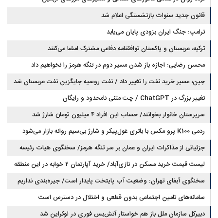
قانون جدید سنوات بازنشستگی اعلام شد
ترامپ: جنگ ایران بزودی پایان می‌یابد
ترکیه، عربستان و پاکستان توافقنامه دفاعی مشترک امضا می‌کنند
محسن رضایی: اجازه باز شدن مسیر دوم در تنگه هرمز را نخواهیم داد
چین، مسیر خرید نفت را تغییر داد / نفت روسیه جایگزین نفت عربستان شد
تغییر بزرگ در ChatGPT / چت متنی نامحدود و رایگان
سرپرستان خانوار بخوانند/ حساب این افراد ۴ میلیون تومان شارژ شد
ردمی K100 پرو مکس با باتری غول‌پیکر و شارژ بی‌سیم روانه بازار می‌شود
جزئیاتی از مذاکرات ایران و عمان بر سر تنگه هرمز/ سخنگوی هیات رئیسه
لیست قیمت خرید مسکن در نازی‌آباد/ خرید آپارتمان ۲ خوابه در این منطقه
مجلس: بیانیه‌ای شامل تصحیح مسیر تردد دریایی در تنگه، در آستانه نهایی شدن
است
چقدر سرمایه نیاز دارد؟ + جدول مردادماه ۱۴۰۵
سخنگوی آبفای تهران: وضعیت آب پایتخت پایدار است/ جیره‌بندی نداریم
سامانه‌های تامین اجتماعی بدون قطعی و اختلال در دسترس است
دبیرکل سازمان ملل باز هم خواستار آتش‌بس فوری در اوکراین شد