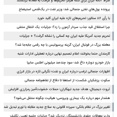
شرط ۲گانه ایران برای تنگه هرمز؛ تحریم‌ها و غرامت به معادله برگشتند
پرونده پول‌های نفتی جنجالی شد؛ وزیر نفت در یک‌قدمی استیضاح
با رأی ۸۶ سناتور؛ تحریم‌های تازه علیه ایران کلید خورد
چرا استقلال قید جذب سردار آزمون را زد؟؛ جزئیات یک انتقال منتفی
تحریم جدید آمریکا علیه ایران چه کسانی را نشانه گرفت؟ + جزئیات
معامله بزرگ در فوتبال ایران؛ گزینه پرسپولیس با چه رقمی جابه‌جا شد؟
کارمندان حتما بخوانند؛ اعلام تصمیم نهایی درباره تعطیلی ادارات شنبه
بازار خودرو دوباره داغ شد؛ سود چندصد میلیونی اطلس سایپا
اظهارات جنجالی ترامپ درباره ایران و نفت؛ نگرانی تازه در بازار انرژی
سکوت پزشکیان شکست؛ از استعفا تا دفاع از تفاهم‌نامه جنجالی
ثروت دیجیتال، هدف جدید تبهکاران؛ حملات خشونت‌آمیز رمزارزی افزایش
یافت
هشدار مهم درباره یک بیماری ویروسی؛ هپاتیت چگونه منتقل می‌شود؟
تغییر بزرگ در نظام بانکی؛ سپرده قانونی به سلاح جدید مقابله با تورم تبدیل شد
واریز معوقات حقوق بازنشستگان نزدیک شد؟ جزئیات جلسه تعیین تکلیف