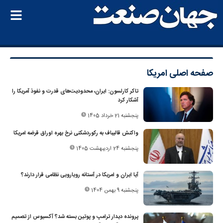
صفحه اصلی
امریکا
تاکر کارلسون: ایران، محدودیت‌های قدرت و نفوذ آمریکا را
آشکار کرد
پنجشنبه 21 خرداد 1405
واکنش‌ قالیباف به رکوردشکنی نرخ بهره اوراق قرضه امریکا
پنجشنبه 24 اردیبهشت 1405
آیا ایران و امریکا در آستانه رویارویی نظامی قرار دارند؟
پنجشنبه 9 بهمن 1404
پرونده دیدار ترامپ و پوتین بسته شد؟ آکسیوس از تصمیم