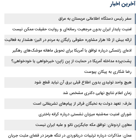
آخرین اخبار
سفر رئیس دستگاه اطلاعاتی عربستان به عراق
امنیت پایدار ایران بدون مرجعیت رسانه‌ای و روایت حقیقت ممکن نیست
ارائه بیش از ۱۵ هزار مشاوره حقوقی رایگان به مردم در البرز؛ هشدار به فعالیت
وکیل بلاگرها
ادعای زلنسکی درباره توافق با آمریکا برای تحویل ماهانه موشک‌های رهگیر
پشت‌پرده مداخله آمریکا در حمایت از یِن ژاپن؛ خیرخواهی یا خودخواهی؟
رضا شکاری به پیکان پیوست
هیچ واحد تولیدی بدون اطلاع قبلی برق آن نیاید قطع شود
زمان اعلام نتایج نهایی دکتری مشخص شد
عارف: تعهد دولت به نخبگان فراتر از پیام‎‌های تشریفاتی است
شورای امنیت سه‌شنبه میزبان نشستی درباره کرانه باختری
معاون اردوغان: توافق مکه جایگزین ناتو و علیه ایران نیست
عمان: مذاکرات درباره ترتیبات دریانوردی در تنگه هرمز در فضای مثبت جریان