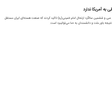
به آمریکا ندارد
 سی و ششمین سالگرد ارتحال امام خمینی(ره) تاکید کردند که صنعت هسته‌ای ایران مستقل
تیجه باور ملت و دانشمندان به «ما می‌توانیم» است.