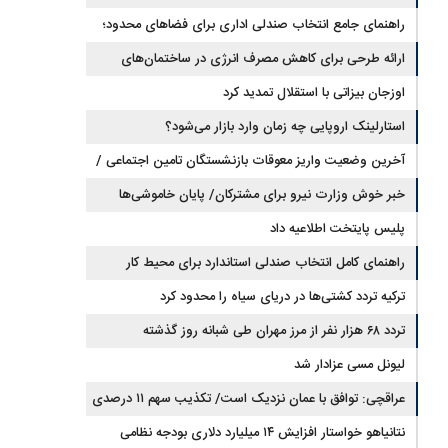
راهنمای جامع انتخاب صندلی اداری برای فضاهای محدود؛
تلفیق ارگونومی و طراحی
ارائه طرحی برای کاهش مصرف انرژی در ساختمان‌های
مسکونی
اوزجان بیزاتی با استقلال تمدید کرد
استارلینک اروپایی چه زمان وارد بازار می‌شود؟
آخرین وضعیت واریز معوقات بازنشستگان تامین اجتماعی /
رقم مابه‌التفاوت چقدر است؟
خبر خوش وزارت نیرو برای مشترکان/ پایان خاموشی‌ها
نزدیک است؟
پلیس پایتخت اطلاعیه داد
راهنمای کامل انتخاب صندلی استاندارد برای محیط کار
ترکیه تردد کشتی‌ها در دریای سیاه را محدود کرد
تردد ۶۸ هزار نفر از مرز مهران طی شبانه روز گذشته
لیونل مسی عزادار شد
عراقچی: توافق با عمان نزدیک است/ تکذیب سهم ۱۱ درصدی
ایران از خزر
نتانیاهو خواستار افزایش ۱۴ میلیارد دلاری بودجه نظامی