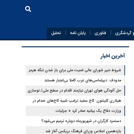
 گردشگری
فناوری
پایان‌ نامه
تحلیل
آخرین اخبار
شروط دبیر شورای عالی امنیت ملی برای باز شدن تنگه هرمز
مدودف: دیپلماسی‌های غرب کاملا بی‌اعتبار هستند
حل آلودگی هوای تهران نیازمند اقدام در سطح ملی/ نوسازی
حمل‌ونقل و کنترل بارگذاری‌هادراولویت
هیلاری کلینتون: کاخ سفید ترامپ شبیه کاخ‌های صدام در
زمان سقوط است
وزارت دفاع یک بیانیه صادر کرد + جزئیات
دستمزد کارگران در شهریورماه دوباره ترمیم می‌شود؟
یازدهمین اجلاس وزرای فرهنگ بریکس آغاز شد