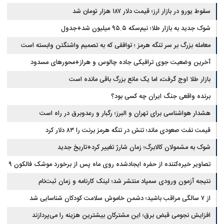
سقوط یورو در بازار ارز؛ قیمت دلار ۱۸۷ هزار تومان شد
شوک جدید به بازار طلا؛ نیم‌سکه ۹۵.۵ میلیون شد+جدول
معامله بزرگ بر سر تنگه هرمز ؛ توافقی که به تصمیم واشنگتن وابسته است
آخرین وضعیت جوی ترافیکی جاده چالوس و هراز+محورهای مسدود
بازار طلا اوج گرفت، اما یک مانع بزرگ باقی مانده است
برنده واقعی جنگ ایران چه کسی بود؟
هشدار هواشناسی برای تهران و البرز؛ رگبار و رعدوبرق در راه است
قیمت نفت صعودی ماند؛ تنش در تنگه هرمز برنت را ۸۳ دلار کرد
شوک به مشمولان کالابرگ؛ زمان شارژ تغییر کرد+تاریخ جدید
تصاویر خیره‌کننده از حفره ایجادشده روی ماه پس از برخورد موشک فالکون ۹
نتیجه آزمون ورودی سمپاد منتشر شد؛ لینک کارنامه و زمان ثبت‌نام
از ۷ سالگی مراقب باشید؛ دشمن خاموش سلامت کودکان شناسایی شد
افزایش نجومی قبض برق؛ این مشترکان بیشترین هزینه را می‌پردازند