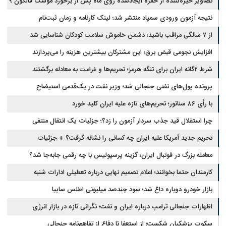
تصاویر خیره‌کننده از حفره ایجادشده روی ماه پس از برخورد موشک فالکون ۹
نتیجه آزمون ورودی سمپاد منتشر شد؛ لینک کارنامه و زمان ثبت‌نام
از ۷ سالگی مراقب باشید؛ دشمن خاموش سلامت کودکان شناسایی شد
افزایش نجومی قبض برق؛ این مشترکان بیشترین هزینه را می‌پردازند
شرط ۲گانه ایران برای تنگه هرمز؛ تحریم‌ها و غرامت به معادله برگشتند
پرونده پول‌های نفتی جنجالی شد؛ وزیر نفت در یک‌قدمی استیضاح
با رأی ۸۶ سناتور؛ تحریم‌های تازه علیه ایران کلید خورد
چرا استقلال قید جذب سردار آزمون را زد؟؛ جزئیات یک انتقال منتفی
تحریم جدید آمریکا علیه ایران چه کسانی را نشانه گرفت؟ + جزئیات
معامله بزرگ در فوتبال ایران؛ گزینه پرسپولیس با چه رقمی جابه‌جا شد؟
کارمندان حتما بخوانند؛ اعلام تصمیم نهایی درباره تعطیلی ادارات شنبه
بازار خودرو دوباره داغ شد؛ سود چندصد میلیونی اطلس سایپا
اظهارات جنجالی ترامپ درباره ایران و نفت؛ نگرانی تازه در بازار انرژی
سکوت پزشکیان شکست؛ از استعفا تا دفاع از تفاهم‌نامه جنجالی