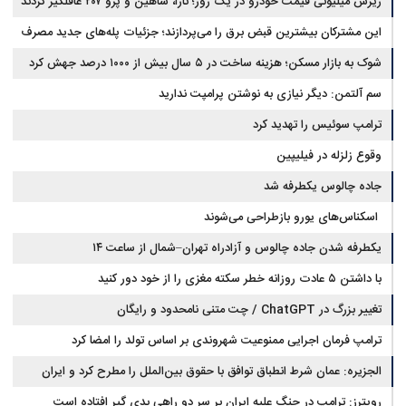
ریزش میلیونی قیمت خودرو در یک روز؛ تارا، شاهین و پژو ۲۰۷ غافلگیر کردند
این مشترکان بیشترین قبض برق را می‌پردازند؛ جزئیات پله‌های جدید مصرف
شوک به بازار مسکن؛ هزینه ساخت در ۵ سال بیش از ۱۰۰۰ درصد جهش کرد
سم آلتمن: دیگر نیازی به نوشتن پرامپت ندارید
ترامپ سوئیس را تهدید کرد
وقوع زلزله در فیلیپین
جاده چالوس یکطرفه شد
اسکناس‌های یورو بازطراحی می‌شوند
یکطرفه شدن جاده چالوس و آزادراه تهران–شمال از ساعت ۱۴
با داشتن ۵ عادت روزانه خطر سکته مغزی را از خود دور کنید
تغییر بزرگ در ChatGPT / چت متنی نامحدود و رایگان
ترامپ فرمان اجرایی ممنوعیت شهروندی بر اساس تولد را امضا کرد
الجزیره: عمان شرط انطباق توافق با حقوق بین‌الملل را مطرح کرد و ایران
پذیرفت
رویترز: ترامپ در جنگ علیه ایران بر سر دو راهی بدی گیر افتاده است