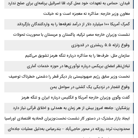
فیدان: حماس به تعهدات خود عمل کرد، امّا اسرائیل برنامه‌ای برای صلح ندارد
معاون وزیر خارجه: مذاکره نه معجزه است و نه خیانت
گمرک آمریکا ۱۰۰ میلیارد دلار از درآمد تعرفه‌ها را به واردکنندگان بازگرداند
نشست وزیران خارجه مصر، ترکیه، پاکستان و عربستان با محوریت تحولات
منطقه
وقوع زلزله ۵.۵ ریشتری در اندونزی
سازمان ملل: طرف‌ها را به مذاکره درباره تنگه هرمز تشویق می‌کنیم
تبادل‌نظر اعضای بریکس درباره نوآوری‌ها در حوزه خدمات آماری
نخست وزیر سابق رژیم صهیونیستی بار دیگر قطر را دشمنی خطرناک توصیف
کرد
وقوع انفجار در نزدیکی یک کشتی در سواحل یمن
گفت وگوی وزیران خارجه آمریکا و انگلیس درباره ایران و تنگه هرمز
پزشکیان: جامعه امروز بیش از هر زمان به همدلی و اخلاق قرآنی نیاز دارد
ایجاد بازار مشترک در دستور کار نشست نخست‌وزیران اتحادیه اقتصادی اوراسیا
محدودیت تردد روزانه در محور حاجی‌آباد – بندرعباس به‌دلیل عملیات جاده‌ای