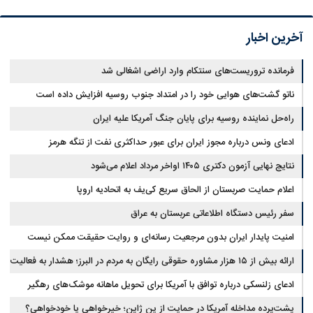
آخرین اخبار
فرمانده تروریست‌های سنتکام وارد اراضی اشغالی شد
ناتو گشت‌های هوایی خود را در امتداد جنوب روسیه افزایش داده است
راه‌حل نماینده روسیه برای پایان جنگ آمریکا علیه ایران
ادعای ونس درباره مجوز ایران برای عبور حداکثری نفت از تنگه هرمز
نتایج نهایی آزمون دکتری ۱۴۰۵ اواخر مرداد اعلام می‌شود
اعلام حمایت صربستان از الحاق سریع کی‌یف به اتحادیه اروپا
سفر رئیس دستگاه اطلاعاتی عربستان به عراق
امنیت پایدار ایران بدون مرجعیت رسانه‌ای و روایت حقیقت ممکن نیست
ارائه بیش از ۱۵ هزار مشاوره حقوقی رایگان به مردم در البرز؛ هشدار به فعالیت
وکیل بلاگرها
ادعای زلنسکی درباره توافق با آمریکا برای تحویل ماهانه موشک‌های رهگیر
پشت‌پرده مداخله آمریکا در حمایت از یِن ژاپن؛ خیرخواهی یا خودخواهی؟