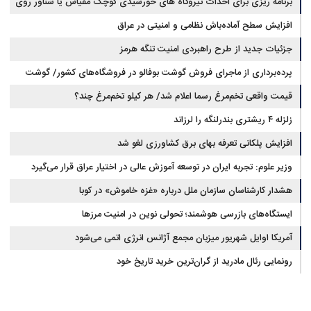
برنامه ریزی برای احداث نیروگاه های خورشیدی کوچک مقیاس یا شناور روی
آب در مازندران
افزایش سطح آماده‌باش نظامی و امنیتی در عراق
جزئیات جدید از طرح راهبردی امنیت تنگه هرمز
پرده‌برداری از ماجرای فروش گوشت بوفالو در فروشگاه‌های کشور/ گوشت
قیمت واقعی تخم‌مرغ رسما اعلام شد/ هر کیلو تخم‌مرغ چند؟
بوفالو از کجا وارد می‌شود؟/ هر کیلو بوفالو با چه قیمتی به فروش می‌رود؟
زلزله ۴ ریشتری بندرلنگه را لرزاند
افزایش پلکانی تعرفه بهای برق کشاورزی لغو شد
وزیر علوم: تجربه ایران در توسعه آموزش عالی در اختیار عراق قرار می‌گیرد
هشدار کارشناسان سازمان ملل درباره «غزه‌ خاموش» در کوبا
ایستگاه‌های بازرسی هوشمند؛ تحولی نوین در امنیت مرزها
آمریکا اوایل شهریور میزبان مجمع آژانس انرژی اتمی می‌شود
رونمایی رئال مادرید از گران‌ترین خرید تاریخ خود