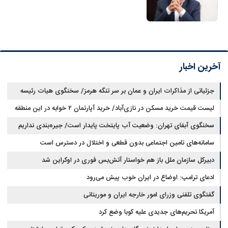
آخرین اخبار
جزئیاتی از مذاکرات ایران و عمان بر سر تنگه هرمز/ سخنگوی هیات رئیسه
لیست قیمت خرید مسکن در نازی‌آباد/ خرید آپارتمان ۲ خوابه در این منطقه
مجلس: بیانیه‌ای شامل تصحیح مسیر تردد دریایی در تنگه، در آستانه نهایی شدن
است
چقدر سرمایه نیاز دارد؟ + جدول مردادماه ۱۴۰۵
سخنگوی آبفای تهران: وضعیت آب پایتخت پایدار است/ جیره‌بندی نداریم
سامانه‌های تامین اجتماعی بدون قطعی و اختلال در دسترس است
دبیرکل سازمان ملل باز هم خواستار آتش‌بس فوری در اوکراین شد
ادعای ترامپ: اوضاع در ایران خوب پیش می‌رود
گفتگوی تلفنی وزرای امور خارجه ایران و موریتانی
آمریکا تحریم‌های جدیدی علیه کوبا وضع کرد