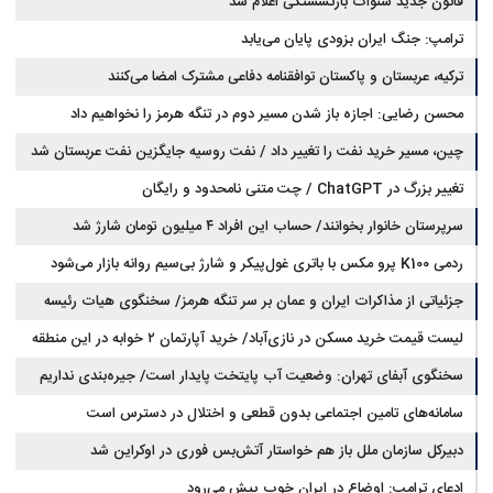
قانون جدید سنوات بازنشستگی اعلام شد
ترامپ: جنگ ایران بزودی پایان می‌یابد
ترکیه، عربستان و پاکستان توافقنامه دفاعی مشترک امضا می‌کنند
محسن رضایی: اجازه باز شدن مسیر دوم در تنگه هرمز را نخواهیم داد
چین، مسیر خرید نفت را تغییر داد / نفت روسیه جایگزین نفت عربستان شد
تغییر بزرگ در ChatGPT / چت متنی نامحدود و رایگان
سرپرستان خانوار بخوانند/ حساب این افراد ۴ میلیون تومان شارژ شد
ردمی K100 پرو مکس با باتری غول‌پیکر و شارژ بی‌سیم روانه بازار می‌شود
جزئیاتی از مذاکرات ایران و عمان بر سر تنگه هرمز/ سخنگوی هیات رئیسه
لیست قیمت خرید مسکن در نازی‌آباد/ خرید آپارتمان ۲ خوابه در این منطقه
مجلس: بیانیه‌ای شامل تصحیح مسیر تردد دریایی در تنگه، در آستانه نهایی شدن
است
چقدر سرمایه نیاز دارد؟ + جدول مردادماه ۱۴۰۵
سخنگوی آبفای تهران: وضعیت آب پایتخت پایدار است/ جیره‌بندی نداریم
سامانه‌های تامین اجتماعی بدون قطعی و اختلال در دسترس است
دبیرکل سازمان ملل باز هم خواستار آتش‌بس فوری در اوکراین شد
ادعای ترامپ: اوضاع در ایران خوب پیش می‌رود