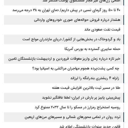
اسامی ژل‌های غیر مجاز شستشوی پوست منتشر شد
۴۰ تا ۵۰ روز گرمای نسبی در پیش داریم/ دمای تهران به ۳۸ درجه می‌رسد
هشدار درباره فروش حواله‌های صوری خودروهای وارداتی
قیمت نفت صعودی ماند
باد و گردوخاک در بخش‌هایی از کشور/ دریای مازندران مواج است
حمله سایبری گسترده به بورس آمریکا
خبر تازه درباره زمان واریز معوقات فروردین و اردیبهشت بازنشستگان تامین
اجتماعی
چه کسی پشت‌پرده هجوم مهاجران مراکشی به اسپانیا بود؟
زلزله ۴ ریشتری بندرلنگه را لرزاند
طلا در مسیر ثبت بالاترین افزایش قیمت هفته
پیش‌بینی پاییز پر بارش در ایران؛ لطفا غافلگیر نشوید
روسیه استخراج رمزارز در مسکو را تا سال ۲۰۳۲ ممنوع کرد
تردد روان در تمامی محورهای شمالی و مسیرهای مرزهای اربعین
قانون جدید سنوات بازنشستگی اعلام شد