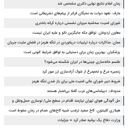
زمان اعلام نتایج نهایی دکتری مشخص شد
عارف: تعهد دولت به نخبگان فراتر از پیام‎‌های تشریفاتی است
شورای امنیت سه‌شنبه میزبان نشستی درباره کرانه باختری
معاون اردوغان: توافق مکه جایگزین ناتو و علیه ایران نیست
عمان: مذاکرات درباره ترتیبات دریانوردی در تنگه هرمز در فضای مثبت جریان
دارد
پزشکیان‌: بهترین زمان برای دستیابی به توافق شرایط کنونی است
طلسم خانه‌سازی چینی‌ها در ایران شکسته می‌شود؟
زنجیره مرغ و تخم‌مرغ از شوک آزادسازی ارز عبور کرد
شروط دبیر شورای عالی امنیت ملی برای باز شدن تنگه هرمز
مدودف: دیپلماسی‌های غرب کاملا بی‌اعتبار هستند
حل آلودگی هوای تهران نیازمند اقدام در سطح ملی/ نوسازی حمل‌ونقل و
کنترل بارگذاری‌هادراولویت
هیلاری کلینتون: کاخ سفید ترامپ شبیه کاخ‌های صدام در زمان سقوط است
وزارت دفاع یک بیانیه صادر کرد + جزئیات