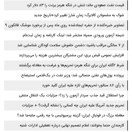
قیمت نفت صعودی ماند؛ تنش در تنگه هرمز برنت را ۸۳ دلار کرد
شوک به مشمولان کالابرگ؛ زمان شارژ تغییر کرد+تاریخ جدید
تصاویر خیره‌کننده از حفره ایجادشده روی ماه پس از برخورد موشک فالکون ۹
نتیجه آزمون ورودی سمپاد منتشر شد؛ لینک کارنامه و زمان ثبت‌نام
از ۷ سالگی مراقب باشید؛ دشمن خاموش سلامت کودکان شناسایی شد
افزایش نجومی قبض برق؛ این مشترکان بیشترین هزینه را می‌پردازند
شرط ۲گانه ایران برای تنگه هرمز؛ تحریم‌ها و غرامت به معادله برگشتند
پرونده پول‌های نفتی جنجالی شد؛ وزیر نفت در یک‌قدمی استیضاح
با رأی ۸۶ سناتور؛ تحریم‌های تازه علیه ایران کلید خورد
چرا استقلال قید جذب سردار آزمون را زد؟؛ جزئیات یک انتقال منتفی
تحریم جدید آمریکا علیه ایران چه کسانی را نشانه گرفت؟ + جزئیات
معامله بزرگ در فوتبال ایران؛ گزینه پرسپولیس با چه رقمی جابه‌جا شد؟
کارمندان حتما بخوانند؛ اعلام تصمیم نهایی درباره تعطیلی ادارات شنبه