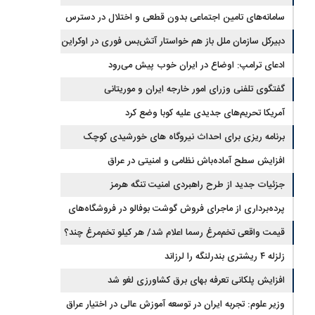
جیره‌بندی نداریم
سامانه‌های تامین اجتماعی بدون قطعی و اختلال در دسترس
است
دبیرکل سازمان ملل باز هم خواستار آتش‌بس فوری در اوکراین
شد
ادعای ترامپ: اوضاع در ایران خوب پیش می‌رود
گفتگوی تلفنی وزرای امور خارجه ایران و موریتانی
آمریکا تحریم‌های جدیدی علیه کوبا وضع کرد
برنامه ریزی برای احداث نیروگاه های خورشیدی کوچک
مقیاس یا شناور روی آب در مازندران
افزایش سطح آماده‌باش نظامی و امنیتی در عراق
جزئیات جدید از طرح راهبردی امنیت تنگه هرمز
پرده‌برداری از ماجرای فروش گوشت بوفالو در فروشگاه‌های
کشور/ گوشت بوفالو از کجا وارد می‌شود؟/ هر کیلو بوفالو با چه
قیمت واقعی تخم‌مرغ رسما اعلام شد/ هر کیلو تخم‌مرغ چند؟
زلزله ۴ ریشتری بندرلنگه را لرزاند
قیمتی به فروش می‌رود؟
افزایش پلکانی تعرفه بهای برق کشاورزی لغو شد
وزیر علوم: تجربه ایران در توسعه آموزش عالی در اختیار عراق