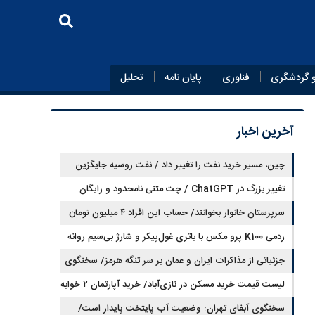
 گردشگری
فناوری
پایان‌ نامه
تحلیل
آخرین اخبار
چین، مسیر خرید نفت را تغییر داد / نفت روسیه جایگزین
تغییر بزرگ در ChatGPT / چت متنی نامحدود و رایگان
نفت عربستان شد
سرپرستان خانوار بخوانند/ حساب این افراد ۴ میلیون تومان
شارژ شد
ردمی K100 پرو مکس با باتری غول‌پیکر و شارژ بی‌سیم روانه
بازار می‌شود
جزئیاتی از مذاکرات ایران و عمان بر سر تنگه هرمز/ سخنگوی
هیات رئیسه مجلس: بیانیه‌ای شامل تصحیح مسیر تردد دریایی
لیست قیمت خرید مسکن در نازی‌آباد/ خرید آپارتمان ۲ خوابه
در تنگه، در آستانه نهایی شدن است
در این منطقه چقدر سرمایه نیاز دارد؟ + جدول مردادماه ۱۴۰۵
سخنگوی آبفای تهران: وضعیت آب پایتخت پایدار است/