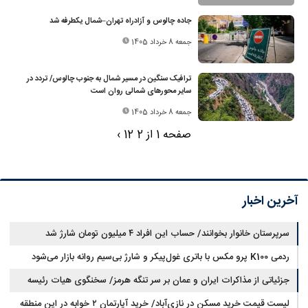
جاده چالوس و آزادراه تهران–شمال یکطرفه شد
جمعه 8 خرداد 1405
ترافیک سنگین در مسیر شمال به جنوب چالوس/ تردد در
سایر محورهای شمالی روان است
جمعه 8 خرداد 1405
صفحه 1 از 2
2
1
›
آخرین اخبار
سرپرستان خانوار بخوانند/ حساب این افراد ۴ میلیون تومان شارژ شد
ردمی K100 پرو مکس با باتری غول‌پیکر و شارژ بی‌سیم روانه بازار می‌شود
جزئیاتی از مذاکرات ایران و عمان بر سر تنگه هرمز/ سخنگوی هیات رئیسه
لیست قیمت خرید مسکن در نازی‌آباد/ خرید آپارتمان ۲ خوابه در این منطقه
مجلس: بیانیه‌ای شامل تصحیح مسیر تردد دریایی در تنگه، در آستانه نهایی شدن