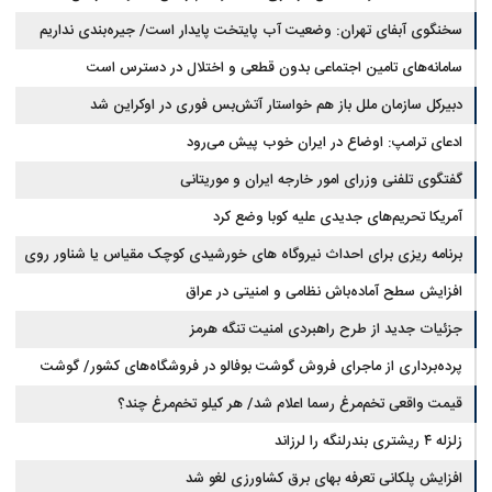
است
چقدر سرمایه نیاز دارد؟ + جدول مردادماه ۱۴۰۵
سخنگوی آبفای تهران: وضعیت آب پایتخت پایدار است/ جیره‌بندی نداریم
سامانه‌های تامین اجتماعی بدون قطعی و اختلال در دسترس است
دبیرکل سازمان ملل باز هم خواستار آتش‌بس فوری در اوکراین شد
ادعای ترامپ: اوضاع در ایران خوب پیش می‌رود
گفتگوی تلفنی وزرای امور خارجه ایران و موریتانی
آمریکا تحریم‌های جدیدی علیه کوبا وضع کرد
برنامه ریزی برای احداث نیروگاه های خورشیدی کوچک مقیاس یا شناور روی
آب در مازندران
افزایش سطح آماده‌باش نظامی و امنیتی در عراق
جزئیات جدید از طرح راهبردی امنیت تنگه هرمز
پرده‌برداری از ماجرای فروش گوشت بوفالو در فروشگاه‌های کشور/ گوشت
قیمت واقعی تخم‌مرغ رسما اعلام شد/ هر کیلو تخم‌مرغ چند؟
بوفالو از کجا وارد می‌شود؟/ هر کیلو بوفالو با چه قیمتی به فروش می‌رود؟
زلزله ۴ ریشتری بندرلنگه را لرزاند
افزایش پلکانی تعرفه بهای برق کشاورزی لغو شد