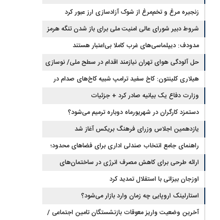
زنجیره مرغ و تخم‌مرغ از شوک آزادسازی ارز عبور کرد
شروط دبیر شورای عالی امنیت ملی برای باز شدن تنگه هرمز
مدودف: دیپلماسی‌های غرب کاملا بی‌اعتبار هستند
حل آلودگی هوای تهران نیازمند اقدام در سطح ملی/ نوسازی
حمل‌ونقل و کنترل بارگذاری‌هادراولویت
هیلاری کلینتون: کاخ سفید ترامپ شبیه کاخ‌های صدام در
زمان سقوط است
وزارت دفاع یک بیانیه صادر کرد + جزئیات
دستمزد کارگران در شهریورماه دوباره ترمیم می‌شود؟
یازدهمین اجلاس وزرای فرهنگ بریکس آغاز شد
راهنمای جامع انتخاب صندلی اداری برای فضاهای محدود؛
تلفیق ارگونومی و طراحی
ارائه طرحی برای کاهش مصرف انرژی در ساختمان‌های
مسکونی
اوزجان بیزاتی با استقلال تمدید کرد
استارلینک اروپایی چه زمان وارد بازار می‌شود؟
آخرین وضعیت واریز معوقات بازنشستگان تامین اجتماعی /