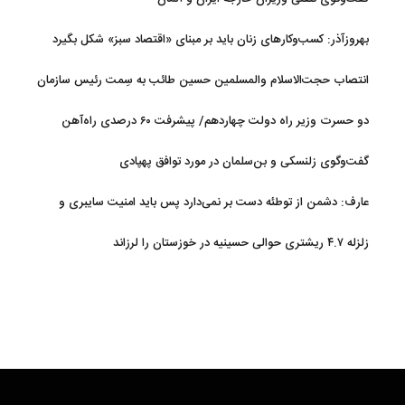
بهروزآذر: کسب‌وکارهای زنان باید بر مبنای «اقتصاد سبز» شکل بگیرد
انتصاب حجت‌الاسلام ‌والمسلمین حسین طائب به سِمت رئیس سازمان
بسیج مستضعفین سپاه پاسداران
دو حسرت وزیر راه دولت چهاردهم/ پیشرفت ۶۰ درصدی راه‌آهن
چابهار-زاهدان
گفت‌وگوی زلنسکی و بن‌سلمان در مورد توافق پهپادی
عارف: دشمن از توطئه دست بر نمی‌دارد پس باید امنیت سایبری و
پدافند غیرعامل را ارتقا داد
زلزله ۴.۷ ریشتری حوالی حسینیه در خوزستان را لرزاند