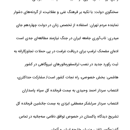
سخنگوی دولت: با تکیه بر فرهنگ غنی و عقلانیت، از گردنه‌های دشوار
تاریخی عبور خواهیم کرد
نماینده مردم تهران: استفاده از تخصص زنان در دولت چهاردهم جای
قدردانی دارد
میدری: تاب‌آوری جامعه ایران در جنگ نیازمند مطالعه‌ای جدی است
ادعای مضحک ترامپ برای دریافت غرامت در پی حملات تجاوزکارانه به
ایران!
ثبت رکورد جدید در نصب ترانسفورماتورهای نیروگاهی در کشور
هاشمی: بخش خصوصی، راه نجات کشور است/ مشارکت حداکثری،
اولویت ستاد ساماندهی فضای مجازی
انتصاب سردار احمد وحیدی به سِمت فرمانده کل سپاه پاسداران
انتصاب سردار سرلشکر مصطفی ایزدی به سِمت جانشین فرمانده کل
سپاه پاسداران
تشریح دیدگاه پاکستان در خصوص توافق دفاعی سه‌جانبه در تماس
اسحاق دار با عراقچی
گفت‌وگوی تلفنی وزیران خارجه ایران و آلمان