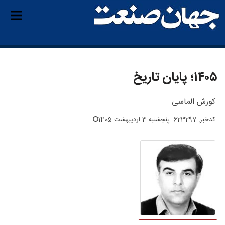
۱۴۰۵؛ پایان تاریخ
کورش الماسی
کدخبر: 623297
پنجشنبه 3 اردیبهشت 1405