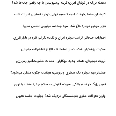
معامله بزرگ در فوتبال ایران؛ گزینه پرسپولیس با چه رقمی جابه‌جا شد؟
کارمندان حتما بخوانند؛ اعلام تصمیم نهایی درباره تعطیلی ادارات شنبه
بازار خودرو دوباره داغ شد؛ سود چندصد میلیونی اطلس سایپا
اظهارات جنجالی ترامپ درباره ایران و نفت؛ نگرانی تازه در بازار انرژی
سکوت پزشکیان شکست؛ از استعفا تا دفاع از تفاهم‌نامه جنجالی
ثروت دیجیتال، هدف جدید تبهکاران؛ حملات خشونت‌آمیز رمزارزی
افزایش یافت
هشدار مهم درباره یک بیماری ویروسی؛ هپاتیت چگونه منتقل می‌شود؟
تغییر بزرگ در نظام بانکی؛ سپرده قانونی به سلاح جدید مقابله با تورم
تبدیل شد
واریز معوقات حقوق بازنشستگان نزدیک شد؟ جزئیات جلسه تعیین
تکلیف مطالبات