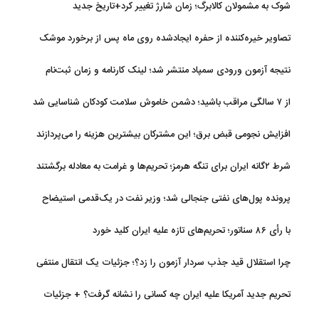
شوک به مشمولان کالابرگ؛ زمان شارژ تغییر کرد+تاریخ جدید
تصاویر خیره‌کننده از حفره ایجادشده روی ماه پس از برخورد موشک
فالکون ۹
نتیجه آزمون ورودی سمپاد منتشر شد؛ لینک کارنامه و زمان ثبت‌نام
از ۷ سالگی مراقب باشید؛ دشمن خاموش سلامت کودکان شناسایی شد
افزایش نجومی قبض برق؛ این مشترکان بیشترین هزینه را می‌پردازند
شرط ۲گانه ایران برای تنگه هرمز؛ تحریم‌ها و غرامت به معادله برگشتند
پرونده پول‌های نفتی جنجالی شد؛ وزیر نفت در یک‌قدمی استیضاح
با رأی ۸۶ سناتور؛ تحریم‌های تازه علیه ایران کلید خورد
چرا استقلال قید جذب سردار آزمون را زد؟؛ جزئیات یک انتقال منتفی
تحریم جدید آمریکا علیه ایران چه کسانی را نشانه گرفت؟ + جزئیات