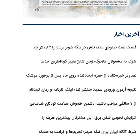
آخرین اخبار
قیمت نفت صعودی ماند؛ تنش در تنگه هرمز برنت را ۸۳ دلار کرد
شوک به مشمولان کالابرگ؛ زمان شارژ تغییر کرد+تاریخ جدید
تصاویر خیره‌کننده از حفره ایجادشده روی ماه پس از برخورد موشک
فالکون ۹
نتیجه آزمون ورودی سمپاد منتشر شد؛ لینک کارنامه و زمان ثبت‌نام
از ۷ سالگی مراقب باشید؛ دشمن خاموش سلامت کودکان شناسایی
شد
افزایش نجومی قبض برق؛ این مشترکان بیشترین هزینه را
می‌پردازند
شرط ۲گانه ایران برای تنگه هرمز؛ تحریم‌ها و غرامت به معادله