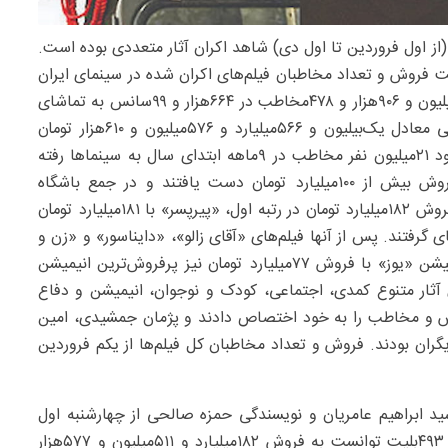
 سینمای ایران در بازه ۹‌ماهه ابتدای سال‌۱۴۰۴ (از اول فروردین تا اول دی) شاهد اکران آثار متعددی بوده است.
 فروش و تعداد مخاطبان فیلم‌های اکران شده در سینمای ایران
در ۹ ماهه اول سال داریم. از ابتدای سال تاکنون حدود ۱۹‌میلیون و ۹۰۶‌هزار و ۴۷۸‌مخاطب در ۶۶۴‌هزار و ۹۹‌سانس به تماشای
آثار سینمایی نشسته‌اند. درنتیجه سینماها تاکنون به فروشی معادل یک‌بیلیون و ۵۶۶‌میلیارد و ۵۷۶‌میلیون و ۶۱۰‌هزار تومان
دست پیدا کرده‌اند. این درحالی است که سال گذشته حدود ۲۱‌میلیون نفر مخاطب در ۹‌ماهه ابتدای سال به سینماها رفته
بودند. براساس داده‌های فروش، تاکنون شش فیلم به فروش بیش از ۱۰۰میلیارد تومان دست یافتند و در جمع باشگاه
صد‌تایی‌ها قرار گرفتند. براین اساس فیلم «مرد عینکی» با فروش ۱۸۲‌میلیارد تومان در رتبه اول، «پیرپسر» با ۱۸۱‌میلیارد تومان
تومان در رتبه سوم جای گرفتند. پس از آنها فیلم‌های «آقای زالو»، «دایناسور» و «زن و
بچه» نیز فروشی فراتر از ۱۰۰میلیارد تومان ثبت کردند. انیمیشن «یوز» با فروش ۷۷‌میلیارد تومان نیز پرفروش‌ترین انیمیشن
 آثار متنوع کمدی، اجتماعی، کودک و نوجوان، انیمیشن و دفاع
ش و مخاطب را به خود اختصاص دادند و پژمان جمشیدی، امین
ران بودند. فروش و تعداد مخاطبان کل فیلم‌ها از یکم فروردین
سید ابراهیم عامریان و نویسندگی حمزه صالحی از چهارشنبه اول
مرداد اکران شد. این فیلم با فروش ۲‌میلیون و ۳۵۲‌هزار و ۴۹۳‌بلیت توانست به فروش ۱۸۲‌میلیارد و ۵۱۱‌میلیون و ۵۷۷هزار