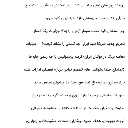
برگشتند
پرونده پول‌های نفتی جنجالی شد؛ وزیر نفت در یک‌قدمی استیضاح
با رأی ۸۶ سناتور؛ تحریم‌های تازه علیه ایران کلید خورد
چرا استقلال قید جذب سردار آزمون را زد؟؛ جزئیات یک انتقال
منتفی
تحریم جدید آمریکا علیه ایران چه کسانی را نشانه گرفت؟ + جزئیات
معامله بزرگ در فوتبال ایران؛ گزینه پرسپولیس با چه رقمی جابه‌جا
شد؟
کارمندان حتما بخوانند؛ اعلام تصمیم نهایی درباره تعطیلی ادارات شنبه
بازار خودرو دوباره داغ شد؛ سود چندصد میلیونی اطلس سایپا
اظهارات جنجالی ترامپ درباره ایران و نفت؛ نگرانی تازه در بازار
انرژی
سکوت پزشکیان شکست؛ از استعفا تا دفاع از تفاهم‌نامه جنجالی
ثروت دیجیتال، هدف جدید تبهکاران؛ حملات خشونت‌آمیز رمزارزی