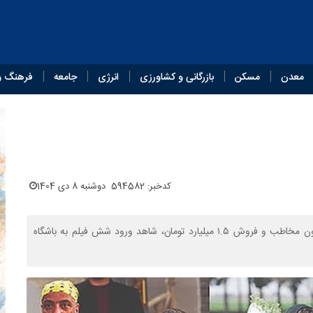
معدن
مسکن
بازرگانی و کشاورزی
انرژی
جامعه
فرهنگ و
کدخبر: 594582
دوشنبه 8 دی 1404
در ۹ ماهه ابتدای سال ۱۴۰۴، سینمای ایران با جذب حدود ۱۹ میلیون مخاطب و فروش ۱.۵ میلیارد تومان، شاهد ورود شش فیلم به باشگاه