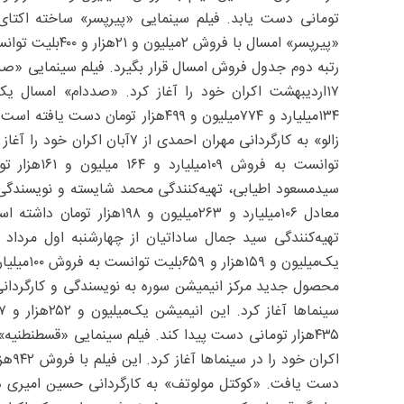
رتبه دوم جدول فروش امسال قرار بگیرد. فیلم سینمایی «صددا
۱۳۴‌میلیارد و ۷۷۴میلیون و ۴۹۹‌‌هزار 
توانست به ف
معادل ۱۰۶میلیارد و ۲۶۳‌میلی
تهیه‌کنندگی سید جمال ساداتیان از چهارشنبه اول مرداد د
دست یافت. «کوکتل مولوتف» به کارگردانی حسین امیری دوما