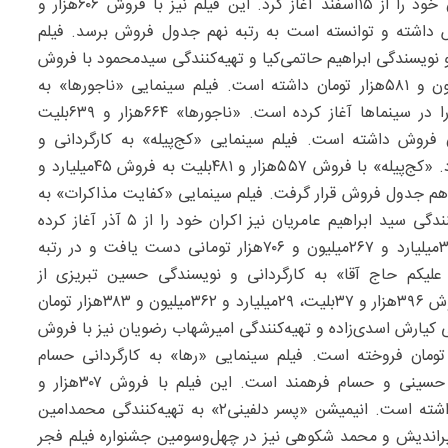
روایتگر قصه‌ای کمدی در دهه۵۰ خورشیدی است که اکران خود را از ۱۵اسفند آغاز کرد. این فیلم نیز با فروش ۶۰۶‌هزار و
۱۵۲میلیون و ۵۸۶‌هزار تومان فروش داشته و توانسته است به رتبه نهم جدول فروش برسد. فیلم
و نویسندگی ابراهیم حاتمی‌کیا و تهیه‌کنندگی سیدمحمود با فروش
۶۹۳هزار و ۲۹۸‌بلیت، فروشی معادل ۵۱میلیارد و ۷۵۸میلیون و ۵۸۱‌هزار تومان داشته است. فیلم سینمایی «ناجورها» به
کارگردانی محمدحسین فرح‌بخش از ۵شهریور اکران خود را در سینماها آغاز کرده است. «ناجورها» ۶۶۴‌هزار و ۶۳۹‌بلیت
۵۱میلیارد و ۵۶‌میلیون و ۵۵۶‌هزار تومان فروش داشته است. فیلم سینمایی «کج‌پیله» به کارگردانی و
تهیه‌کنندگی هاتف علیمردانی از ۲۳مهر اکران خود را آغاز کرد. «کج‌پیله» با فروش ۵۵۷هزار و ۴۸۱‌بلیت به فروش ۴۵میلیارد و
 رتبه دوازدهم جدول فروش قرار گرفت. فیلم سینمایی «کفایت مذاکرات» به
کارگردانی سهیل موفق و نویسندگی حمزه صالحی و تهیه‌کنندگی سید ابراهیم عامریان نیز اکران خود را از ۵ آذر آغاز کرده
است. این فیلم با فروش ۳۸۷‌هزار و ۴۰۶‌بلیت به فروش ۳۲‌میلیارد و ۲۶۷‌میلیون و ۷۰۶‌هزار تومانی دست یافت و در رتبه
لیکم حاج آقا» به کارگردانی و نویسندگی حسین تبریزی از
۲۷اردیبهشت اکران خود را آغاز کرد. این فیلم توانست با فروش ۳۹۶‌هزار و ۳۷‌بلیت، ۲۹‌میلیارد و ۳۶۲‌میلیون و ۳۸۳‌هزار تومان
 کیارش اسدی‌زاده و تهیه‌کنندگی امیرشهاب رضویان نیز با فروش
 و ۹۵۷بلیت، ۲۸‌میلیارد و ۳۷۱‌میلیون و ۷۵۶‌هزار تومان فروخته است. فیلم سینمایی «رها» به کارگردانی حسام
فرهمند، تهیه‌کنندگی سعید خانی و نویسندگی محمدعلی حسینی و حسام فرهمند است. این فیلم با فروش ۳۰۷‌هزار و
۲۰۴‌بلیت، ۲۸میلیارد و ۷۸‌میلیون و ۴۳۱‌هزار تومان فروش داشته است. انیمیشن «پسر دلفینی۲» به تهیه‌کنندگی محمدامین
راندیش و محمد شکوهی نیز در چهل‌وسومین جشنواره فیلم فجر