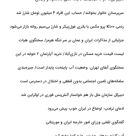
سرپرستان خانوار بخوانند/ حساب این افراد ۴ میلیون تومان شارژ شد
ردمی K100 پرو مکس با باتری غول‌پیکر و شارژ بی‌سیم روانه بازار می‌شود
جزئیاتی از مذاکرات ایران و عمان بر سر تنگه هرمز/ سخنگوی هیات
رئیسه مجلس: بیانیه‌ای شامل تصحیح مسیر تردد دریایی در تنگه، در
لیست قیمت خرید مسکن در نازی‌آباد/ خرید آپارتمان ۲ خوابه در این
آستانه نهایی شدن است
منطقه چقدر سرمایه نیاز دارد؟ + جدول مردادماه ۱۴۰۵
سخنگوی آبفای تهران: وضعیت آب پایتخت پایدار است/ جیره‌بندی
نداریم
سامانه‌های تامین اجتماعی بدون قطعی و اختلال در دسترس است
دبیرکل سازمان ملل باز هم خواستار آتش‌بس فوری در اوکراین شد
ادعای ترامپ: اوضاع در ایران خوب پیش می‌رود
گفتگوی تلفنی وزرای امور خارجه ایران و موریتانی