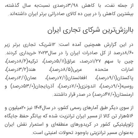
از جمله نفت، با کاهش ۳/۹۸‌درصدی نسبت‌به سال گذشته،
بیشترین کاهش را در بین ده کالای صادراتی برتر ایران داشته‌‌اند.
با‌ارزش‌‌ترین شرکای تجاری ایران
در این گزارش همچنین آمده است: ۱۲شریک تجاری برتر زیر
۸/۶۰‌درصد از کل صادرات ایران را در سال‌۲۰۲۳ خریداری کردند.
چین با سهم ۱/۲۷‌درصد، عراق(۵/۱۱‌درصد)، ترکیه(۸/۶‌درصد)،
امارات متحده عربی(۸/۵‌درصد)، هند(۳/۲‌درصد)،
پاکستان(۹/۱‌درصد)، افغانستان(۷/۱‌درصد)، عمان(۲/۱‌درصد)،
روسیه(۹/۰‌درصد)، اندونزی(۷/۰‌درصد)، آذربایجان(۵۳/۰‌درصد) و
ارمنستان(۴۷/۰‌درصد) در صدر قرار داشتند.
از سوی دیگر طبق آمارهای رسمی کشور، در سال۱۴۰۴ نیز ۲۰‌میلیون و
۵۱۶‌هزار تن کالا از مسیر ایران ترانزیت شده که بیانگر حفظ جایگاه
ژئوپلیتیکی کشور در کریدورهای منطقه‌‌ای و استمرار نقش ایران
به‌عنوان مسیر ترانزیتی باوجود تحولات امنیتی است.