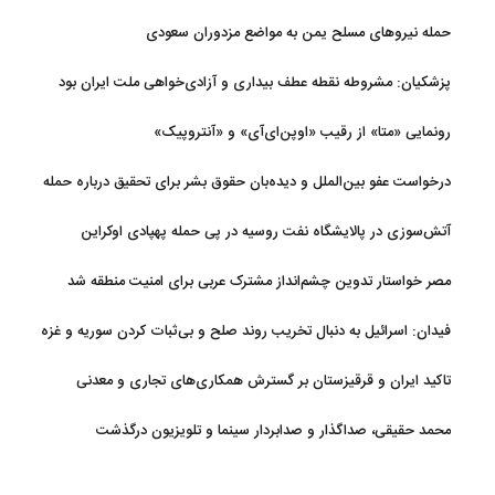
حمله نیروهای مسلح یمن به مواضع مزدوران سعودی
پزشکیان: مشروطه نقطه عطف بیداری و آزادی‌خواهی ملت ایران بود
رونمایی «متا» از رقیب «اوپن‌ای‌آی» و «آنتروپیک»
درخواست عفو بین‌الملل و دیده‌بان حقوق بشر برای تحقیق درباره حمله
به خبرنگاران در لبنان
آتش‌سوزی در پالایشگاه نفت روسیه در پی حمله پهپادی اوکراین
مصر خواستار تدوین چشم‌انداز مشترک عربی برای امنیت منطقه شد
فیدان: اسرائیل به دنبال تخریب روند صلح و بی‌ثبات کردن سوریه و غزه
است
تاکید ایران و قرقیزستان بر گسترش همکاری‌های تجاری و معدنی
محمد حقیقی، صداگذار و صدابردار سینما و تلویزیون درگذشت