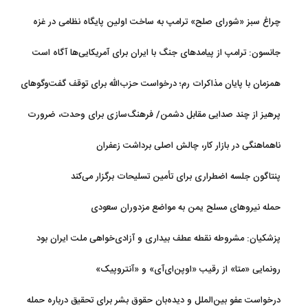
چراغ سبز «شورای صلح» ترامپ به ساخت اولین پایگاه نظامی در غزه
جانسون: ترامپ از پیامدهای جنگ با ایران برای آمریکایی‌ها آگاه است
همزمان با پایان مذاکرات رم؛ درخواست حزب‌الله برای توقف گفت‌وگوهای
لبنان با اسرائیل
پرهیز از چند صدایی مقابل دشمن/ فرهنگ‌سازی برای وحدت، ضرورت
امروز کشور است
ناهماهنگی در بازار کار، چالش اصلی برداشت زعفران
پنتاگون جلسه اضطراری برای تأمین تسلیحات برگزار می‌کند
حمله نیروهای مسلح یمن به مواضع مزدوران سعودی
پزشکیان: مشروطه نقطه عطف بیداری و آزادی‌خواهی ملت ایران بود
رونمایی «متا» از رقیب «اوپن‌ای‌آی» و «آنتروپیک»
درخواست عفو بین‌الملل و دیده‌بان حقوق بشر برای تحقیق درباره حمله