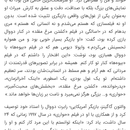
خواند و من را همراهی کرد. او سرسخت‌ترین حامی من بود؛ نه با
نمایش‌های بزرگ بلکه با صداقت، دقت و عشق به کارش. میراث او
به‌عنوان یکی از غول‌های واقعی بازیگری تثبیت شده است. بدون
او نه فیلمسازی که هستم می‌شدم و نه انسانی که هستم.» مری
بدهام که در ۱۰سالگی در فیلم «کشتن مرغ مقلد» در کنار دووال
بازی کرده بود، گفت: «او بازیگر بسیار خوبی بود و من همواره
تحسینش می‌کردم.» وایولا دیوس هم که در فیلم «بیوه‌ها» با
دووال همبازی بود، نوشت: «این افتخار را داشتم که در فیلم
«بیوه‌ها» کنار تو کار کنم. همیشه در برابر تصویرهای قدرتمندت از
مردانی که هم آرام و هم مسلط در انسانیت‌شان بودند، سر تعظیم
داشته‌ام. تو یک غول بودی، یک اسطوره، «اینک آخرالزمان»،
«پدرخوانده»، «کشتن مرغ مقلد»، «بخشش‌های محبت‌آمیز»،
«حواری» و… بزرگی هرگز نمی‌میرد و نامت بر زبان‌ها خواهد ماند.»
والتون گاگینز، بازیگر آمریکایی؛ رابرت دووال را استاد خود توصیف
کرد و از همکاری با او در فیلم «حواری» در سال ۱۹۹۷ زمانی که ۲۴
سال داشت، یاد کرد: «اینکه توانستم با این مرد کار کنم و او را