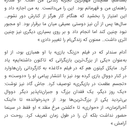
بشناسم، همچنان مهم‌ترین تجربه زندگی من است. او ستاره
راهنمای من و قهرمانم بود. این را می‌دانست. به من اجازه داد و
این امتیاز را بخشید که هنگام کار هرگز از کنارش دور نشوم…
سال‌ها پس از آن نیز دوستی عمیقی میان ما برقرار بود. او مجبور
نبود چنین کند اما انجام داد و بر روی بسیاری دیگری نیز چنین
اثری داشت… ممنون که زندگی‌ام را تغییر دادی.»
آدام سندلر که در فیلم «زرنگ بازی» با او همبازی بود، از او
به‌عنوان «یکی از بزرگ‌ترین بازیگرانی که تاکنون داشته‌ایم» یاد
کرد. مایکل کیتون هم که در فیلم «کاغذ» به کارگردانی ران‌هاوارد
در کنار دووال بازی کرده بود نیز با انتشار پیامی او را «دوست» و
«تجسم عظمت در بازیگری» توصیف کرد. جاش گاد نیز نوشت:
«یک روز دیگر، یک فقدان بزرگ و جبران‌ناپذیر دیگر. دووال
بی‌تردید یکی از بزرگ‌ترین‌ها بود. از «پدرخوانده» تا «اینک
آخرالزمان»، از «حواری» تا «کشتن مرغ مقلد.» او فقط در سینما
حضور نداشت بلکه آن را در طول زمان تعریف کرد. روحت در
آرامش.»