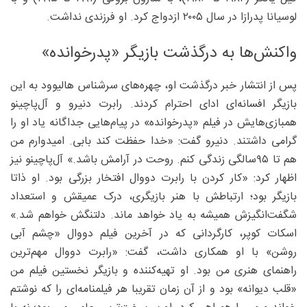
لوسیانا پدرازا در سال ۲۰۰۵ ازدواج کرد. او فرزندی نداشت.
واکنش‌ها به درگذشت بازیگر «پدرخوانده»
پس از انتشار خبر درگذشت او، چهره‌های سرشناس ‌هالیوود به این
بازیگر افسانه‌ای ادای احترام کردند. رابرت دنیرو و آل‌پاچینو
همبازی‌هایش در فیلم «پدرخوانده» در پیام‌هایی جداگانه یاد او را
گرامی داشتند. دنیرو گفت: «خدا حفظت کند بابی. امیدوارم من
هم تا ۹۵سالگی زندگی کنم. روحت در آرامش باشد.» آل‌پاچینو نیز
اظهار کرد: «کار کردن با رابرت دووال افتخار بزرگی بود. او ذاتا
بازیگر بود؛ ارتباطش با هنر بازیگری، درک عمیقش و استعداد
شگفت‌انگیزش همیشه به یاد خواهد ماند. دلتنگش خواهم شد.»
اسکات کوپر، کارگردانی که در آخرین فیلم دووال «چشم آبی
روشن» با او همکاری داشت، گفت: «رابرت دووال مهم‌ترین
راهنمای هنری من بود. او تهیه‌کننده و بازیگر نخستین فیلم من
«قلب دیوانه» بود و از آن زمان تقریبا هر فیلمنامه‌ای را که نوشتم