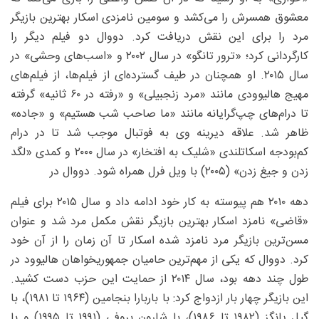
معشوق همسرش را می‌کشد و سومین نامزدی اسکار بهترین بازیگر
مرد را برای این نقش دریافت کرد. دووال دو فیلم دیگر را
کارگردانی کرد؛ «ترور تانگو» در سال ۲۰۰۲ و «اسب‌های وحشی» در
سال ۲۰۱۵. او همچنان در طیف گسترده‌ای از فیلم‌ها، از فیلم‌های
مهیج‌ هالیوودی مانند «مرد زنجبیلی» و «رفته در ۶۰ ثانیه» گرفته
تا درام‌های چپ‌گرایانه مانند «ما صاحب شب هستیم» و «جاده»
ظاهر شد. علاقه دیرینه وی به فوتبال موجب شد تا در درام
کم‌بودجه اسکاتلندی «شلیک به افتخار» در سال ۲۰۰۰ و کمدی «لگد
زدن و جیغ زدن» (۲۰۰۵) با ویل فرل همراه شود. دووال در
دهه ۲۰۱۰ هم پیوسته به کار خود ادامه داد و سال ۲۰۱۵ برای فیلم
«قاضی» نامزد اسکار بهترین بازیگر نقش مکمل مرد شد و عنوان
مسن‌ترین بازیگر مرد نامزد شده اسکار تا آن زمان را از آن خود
کرد. دووال که یکی از مهم‌ترین حامیان جمهوریخواهان ‌هالیوود در
طول چند دهه‌ بود، سال ۲۰۱۴ از حمایت این حزب دست کشید.
این بازیگر چهار بار ازدواج کرد: با باربارا بنجامین (۱۹۶۴ تا ۱۹۸۱)، با
گیل یانگز (۱۹۸۲ تا ۱۹۸۶)، با شارون بروفی (۱۹۹۱ تا ۱۹۹۵) و با