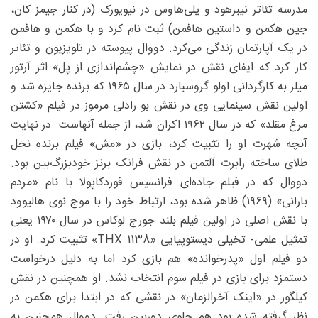
مدرسه تئاتر نیبرهود و پلی‌هاوس در نیویورک (در کنار جیمز کان،
جین هکمن و داستین ‌هافمن) ثبت نام کرد و با هکمن و ‌هافمن
در یک آپارتمان زندگی می‌کرد. دووال پیوسته در تلویزیون و تئاتر
کار کرد که ایفای نقش در نمایش «چشم‌اندازی از پل» اثر آرتور
میلر به کارگردانی اولو گروسبارد در سال ۱۹۶۵ که برنده جایزه شد و
اولین نقش سینمایی وی در نقش بو رادلی مرموز در فیلم «کشتن
مرغ مقلد» که در سال ۱۹۶۲ اکران شد، از جمله آنهاست. در نهایت
آنچه شهرت او را تثبیت کرد، بازی در «مش» فیلم برنده نخل
طلای ساخته رابرت آلتمن در نقش فرانک برنز خودبزرگ‌بین بود.
دووال که در فیلم جاده‌ای فرانسیس فوردکاپولا با نام «مردم
بارانی» (۱۹۶۹) ظاهر شده بود، ارتباط خود را با موج نوی ‌هالیوود
با نقش اصلی در اولین فیلم بلند جورج لوکاس در سال ۱۹۷۰ یعنی
تمثیل علمی- تخیلی دیستوپیایی «THX 1138» تثبیت کرد. او در
دو فیلم اول «پدرخوانده» هم بازی کرد اما به دلیل درخواست
دستمزد برای بازی در فیلم سوم انتخاب نشد. او همچنین در نقش
کیلگور در «اینک آخرالزمان» در نقشی که در ابتدا برای هکمن در
نظر گرفته شده بود هم جلوی دوربین رفت. دووال همچنین به