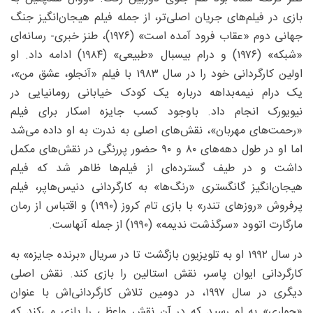
بازی در فیلم‌های جریان اصلی‌تر، از جمله فیلم هیجان‌انگیز جنگ
جهانی دوم «عقاب فرود آمده است» (۱۹۷۶)، طنز خبری- رسانه‌ای
«شبکه» (۱۹۷۶) و درام بیسبال «طبیعی» (۱۹۸۴) ادامه داد. او
اولین کارگردانی خود را در سال ۱۹۸۳ با فیلم «آنجلو، عشق من»،
یک درام نیمه‌بداهه درباره یک کودک خیابانی رومانیایی در
نیویورک انجام داد. باوجود کسب جایزه اسکار برای فیلم
«رحمت‌های مهربان»، نقش‌های اصلی به ندرت به او داده می‌شد
اما او در طول دهه‌های ۸۰ و ۹۰ حضور پررنگی در نقش‌های مکمل
داشت و در طیف گسترده‌ای از فیلم‌ها ظاهر شد که فیلم
هیجان‌انگیز گانگستری «رنگ‌ها» به کارگردانی دنیس‌هاپر، فیلم
پرفروش «روزهای تندر» با بازی تام کروز (۱۹۹۰) و اقتباس از رمان
مارگارت اتوود «سرگذشت ندیمه» (۱۹۹۰) از جمله آنهاست.
در سال ۱۹۹۲ او به تلویزیون بازگشت تا در سریال «برنده جایزه» به
کارگردانی ایوان پاسر، نقش استالین را بازی کند. نقش اصلی
دیگری در سال ۱۹۹۷، در دومین تلاش کارگردانی‌اش با عنوان
«حواری» به او رسید که در آن نقش واعظی را بازی می‌کند که