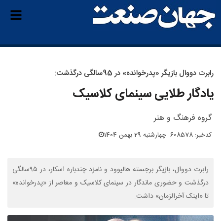
رابرت دووال بازیگر «پدرخوانده» در 95سالگی درگذشت:
یادگار طلایی سینمای کلاسیک
گروه فرهنگ و هنر
کدخبر: 608578
چهارشنبه 29 بهمن 1404
رابرت دووال، بازیگر برجسته هالیوود و نامزد چندباره اسکار، در ۹۵سالگی
درگذشت و حضوری ماندگار در سینمای کلاسیک و معاصر از «پدرخوانده»
تا «اینک آخرالزمان» داشت.