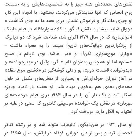
نقش‌های متعددش همه چیز را به شخصیت‌هایش و به حقیقت
روح انسانی که آنها نمایندگی می‌کردند، بخشید. با انجام این کار،
او چیزی ماندگار و فراموش ‌نشدنی برای همه ما به جای‌ گذاشت.»
دووال شاید بیشتر با نقش کیلگور با کلاه سواره‌نظام در فیلم «اینک
آخرالزمان» که در سال ۱۹۷۹ اکران شد، شناخته شود که دو دیالوگ
از پرتکرارترین دیالوگ‌های تاریخ سینما را به همراه داشت –
«چارلی موج‌سواری نکن!» و «من عاشق بوی ناپالم در صبح
هستم» اما او همچنین به‌عنوان تام هیگن، وکیل در «پدرخوانده» و
«پدرخوانده قسمت دوم»، بو رادلی گوشه‌گیر در «کشتن مرغ مقلد»
در آغاز دوران حرفه‌ای‌اش و بسیاری از نقش‌های مکمل در طول
دهه‌های بعدی هم به‌خوبی دیده شد. او هفت بار نامزد جایزه
اسکار شد و یک بار آن را در سال ۱۹۸۴ برای فیلم «رحمت‌های
مهربان» در نقش یک خواننده موسیقی کانتری که سعی در غلبه بر
اعتیاد به الکل دارد، دریافت کرد.
او سال ۱۹۳۱ در سن‌دیگوی کالیفرنیا متولد شد و در رشته تئاتر
تحصیل کرد و پس از طی دورانی کوتاه در ارتش، سال ۱۹۵۵ در