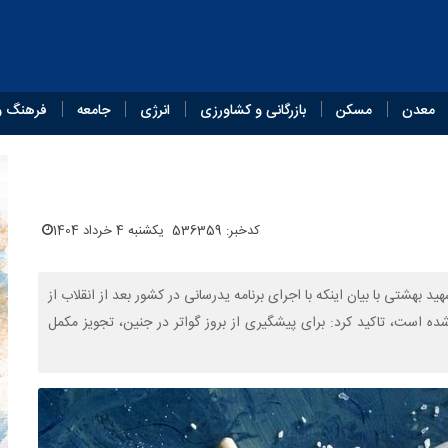
معدن
مسکن
بازرگانی و کشاورزی
انرژی
جامعه
فرهنگ و
کدخبر: 536359
یکشنبه 4 خرداد 1404
بهشتی با بیان اینکه با اجرای برنامه یدرسانی در کشور بعد از انقلاب از
گیری شده است، تاکید کرد: برای پیشگیری از بروز گواتر در جنین، تجویز مکمل