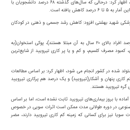
وی با اشاره به اینکه مشکل کمبود ید در کشور وجود ندارد، اظهار کرد: درحالی که سال‌های گذشته ۶۸ درصد دانشجویان با
کاهش یافته است.
 پزشکی شهید بهشتی افزود: کاهش رشد جسمی و ذهنی در کودکان
به گفته دکتر عزیزی، ۷۵ درصد چاقی، دیابت(حدود ۱۴ درصد افراد بالای ۲۰ سال به آن مبتلا هستند)، پوکی استخوان(به
کمبود مصرف کلسیم، و کم و یا پر کاری تیرویید از شایع‌ترین
ری تیرویید برای ۹۹ درصد نوزادان متولد شده در کشور انجام می شود، اظهار کرد: بر اساس مطالعات
د در کشور، کم کاری پنهان و آشکار(تیرویید) و یک درصد هم پرکاری تیرویید
آماده با بروز بیماری‌های تیرویید ثابت نشده است، اما بر اساس
و مصنوعی در دوره طولانی مدت ممکن است اثرات سویی در خصوص
سویا نیز برای کسانی که زمینه کم کاری تیرویید دارند، مضر