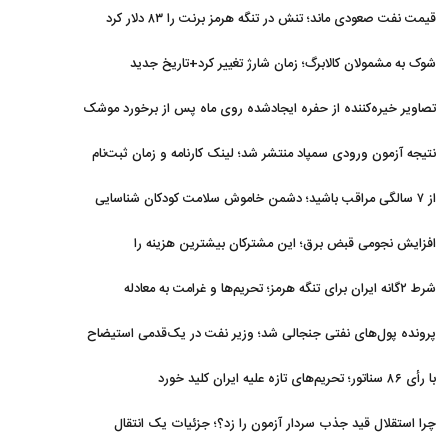
قیمت نفت صعودی ماند؛ تنش در تنگه هرمز برنت را ۸۳ دلار کرد
شوک به مشمولان کالابرگ؛ زمان شارژ تغییر کرد+تاریخ جدید
تصاویر خیره‌کننده از حفره ایجادشده روی ماه پس از برخورد موشک
فالکون ۹
نتیجه آزمون ورودی سمپاد منتشر شد؛ لینک کارنامه و زمان ثبت‌نام
از ۷ سالگی مراقب باشید؛ دشمن خاموش سلامت کودکان شناسایی
شد
افزایش نجومی قبض برق؛ این مشترکان بیشترین هزینه را
می‌پردازند
شرط ۲گانه ایران برای تنگه هرمز؛ تحریم‌ها و غرامت به معادله
برگشتند
پرونده پول‌های نفتی جنجالی شد؛ وزیر نفت در یک‌قدمی استیضاح
با رأی ۸۶ سناتور؛ تحریم‌های تازه علیه ایران کلید خورد
چرا استقلال قید جذب سردار آزمون را زد؟؛ جزئیات یک انتقال