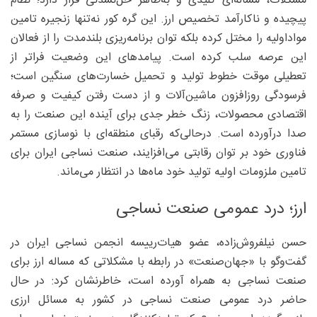
مشکلات، مساله‌ای کلیدی و به‌ظاهر حل‌نشدنی قرار دارد؛ نظام
پیچیده و ناکارآمد تخصیص ارز. این گره کور نه‌تنها زنجیره تامین
مواداولیه را مختل کرده بلکه توان برنامه‌ریزی بلندمدت را از فعالان
این عرصه سلب کرده است. پیامدهای این وضعیت فراتر از
تعطیلی موقت خطوط تولید و تحمیل خسارت‌های سنگین است؛
فرسودگی روزافزون ماشین‌آلات و از دست رفتن کیفیت و صرفه
اقتصادی محصولات، زنگ خطر جدی برای آینده این صنعت را به
صدا درآورده است. درحالی‌که رقبای منطقه‌ای با نوسازی مستمر
فناوری خود بر توان رقابتی می‌افزایند، صنعت نساجی ایران برای
تامین ملزومات اولیه تولید خود ماه‌ها در انتظار می‌ماند.
ارز؛ درد عمومی صنعت نساجی
حسن نیلفروش‌زاده، عضو هیات‌رییسه انجمن نساجی ایران در
گفت‌وگو با «جهان‌صنعت» در رابطه با مشکلاتی که مساله ارز برای
صنعت نساجی به همراه آورده است، خاطرنشان کرد: در حال
حاضر درد عمومی صنعت نساجی در کشور به مسائل ارزی