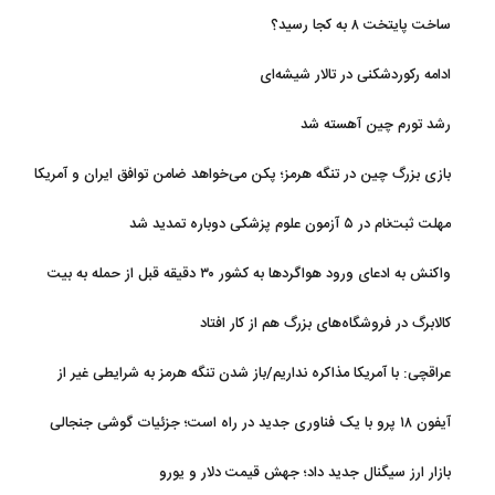
ساخت پایتخت ۸ به کجا رسید؟
ادامه رکوردشکنی در تالار شیشه‌ای
رشد تورم چین آهسته شد
بازی بزرگ چین در تنگه هرمز؛ پکن می‌خواهد ضامن توافق ایران و آمریکا
شود
مهلت ثبت‌نام در ۵ آزمون علوم پزشکی دوباره تمدید شد
واکنش به ادعای ورود هواگردها به کشور ۳۰ دقیقه قبل از حمله به بیت
رهبری
کالابرگ در فروشگاه‌های بزرگ هم از کار افتاد
عراقچی: با آمریکا مذاکره نداریم/باز شدن تنگه هرمز به شرایطی غیر از
تفاهم با عمان مرتبط است
آیفون ۱۸ پرو با یک فناوری جدید در راه است؛ جزئیات گوشی جنجالی
اپل
بازار ارز سیگنال جدید داد؛ جهش قیمت دلار و یورو