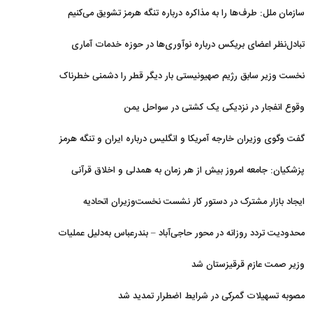
سازمان ملل: طرف‌ها را به مذاکره درباره تنگه هرمز تشویق می‌کنیم
تبادل‌نظر اعضای بریکس درباره نوآوری‌ها در حوزه خدمات آماری
نخست وزیر سابق رژیم صهیونیستی بار دیگر قطر را دشمنی خطرناک
توصیف کرد
وقوع انفجار در نزدیکی یک کشتی در سواحل یمن
گفت وگوی وزیران خارجه آمریکا و انگلیس درباره ایران و تنگه هرمز
پزشکیان: جامعه امروز بیش از هر زمان به همدلی و اخلاق قرآنی
نیاز دارد
ایجاد بازار مشترک در دستور کار نشست نخست‌وزیران اتحادیه
اقتصادی اوراسیا
محدودیت تردد روزانه در محور حاجی‌آباد – بندرعباس به‌دلیل عملیات
جاده‌ای
وزیر صمت عازم قرقیزستان شد
مصوبه تسهیلات گمرکی در شرایط اضطرار تمدید شد