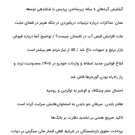
گشایش گره‌های ۸ ساله زیرساختی پردیس با شتابدهی توسعه
عمان: مذاکرات درباره ترتیبات دریانوردی در تنگه هرمز در فضای مثبت
جریان دارد
علت افزایش قبض آب در تابستان چیست؟ / توضیح آبفا درباره قبوض
آب
بازار برنج و حبوبات داغ شد / کالا از نیاز مردم هم بیشتر است
ابلاغ قوانین جدید اسقاط و واردات خودرو در ۱۴۰۵/ محدودیت تردد و
سوخت‌رسانی به فرسوده‌ها
راز راه‌راه بودن گورخرها فاش شد
احتمال سفر ویتکاف و کوشنر به اوکراین و روسیه
هانتر بایدن: سرطان جو بایدن به استخوان‌هایش سرایت کرده است
تاکید صریح همتی بر تشدید نظارت بر بانک‌ها
پرداخت حقوق بازنشستگان در شرایط فعلی فشار مالی سنگینی بر دولت