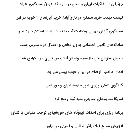
جزئیاتی از مذاکرات ایران و عمان بر سر تنگه هرمز/ سخنگوی هیات
رئیسه مجلس: بیانیه‌ای شامل تصحیح مسیر تردد دریایی در تنگه، در
لیست قیمت خرید مسکن در نازی‌آباد/ خرید آپارتمان ۲ خوابه در این
آستانه نهایی شدن است
منطقه چقدر سرمایه نیاز دارد؟ + جدول مردادماه ۱۴۰۵
سخنگوی آبفای تهران: وضعیت آب پایتخت پایدار است/ جیره‌بندی
نداریم
سامانه‌های تامین اجتماعی بدون قطعی و اختلال در دسترس است
دبیرکل سازمان ملل باز هم خواستار آتش‌بس فوری در اوکراین شد
ادعای ترامپ: اوضاع در ایران خوب پیش می‌رود
گفتگوی تلفنی وزرای امور خارجه ایران و موریتانی
آمریکا تحریم‌های جدیدی علیه کوبا وضع کرد
برنامه ریزی برای احداث نیروگاه های خورشیدی کوچک مقیاس یا شناور
روی آب در مازندران
افزایش سطح آماده‌باش نظامی و امنیتی در عراق