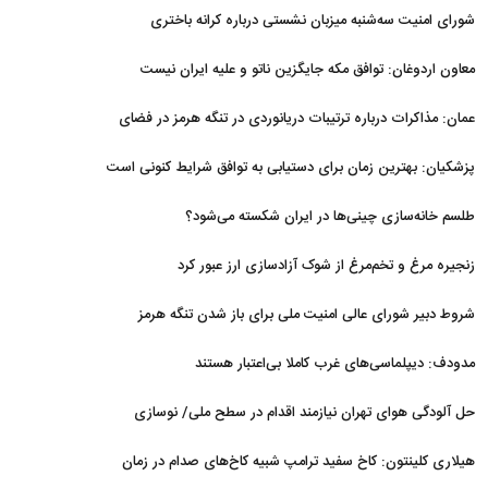
شورای امنیت سه‌شنبه میزبان نشستی درباره کرانه باختری
معاون اردوغان: توافق مکه جایگزین ناتو و علیه ایران نیست
عمان: مذاکرات درباره ترتیبات دریانوردی در تنگه هرمز در فضای
مثبت جریان دارد
پزشکیان‌: بهترین زمان برای دستیابی به توافق شرایط کنونی است
طلسم خانه‌سازی چینی‌ها در ایران شکسته می‌شود؟
زنجیره مرغ و تخم‌مرغ از شوک آزادسازی ارز عبور کرد
شروط دبیر شورای عالی امنیت ملی برای باز شدن تنگه هرمز
مدودف: دیپلماسی‌های غرب کاملا بی‌اعتبار هستند
حل آلودگی هوای تهران نیازمند اقدام در سطح ملی/ نوسازی
حمل‌ونقل و کنترل بارگذاری‌هادراولویت
هیلاری کلینتون: کاخ سفید ترامپ شبیه کاخ‌های صدام در زمان