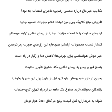
تکذیب خبر داغ درباره محسن رضایی؛ ماجرای انتصاب چه بود؟
افزایش مبلغ کالابرگ روی میز دولت؛ اعلام جزئیات تصمیم جدید
اردوغان سکوت را شکست؛ جزئیات جدید از پیمان دفاعی ترکیه، عربستان
و پاکستان
انتشار لیست محصولات آرایشی غیرمجاز؛ این ژل‌های صورت زیر ذره‌بین
خبر خوش هواشناسی برای تهرانی‌ها؛ کاهش دما و رگبار در راه است
پاسخ فوری یمن به پیمان دفاعی مکه؛ «هیچ تاثیری ندارد!»
بحران در بازار خودروهای وارداتی؛ قبل از واریز پول این خبر را بخوانید
رانندگان بخوانند؛ تردد ممنوع یک ماهه در آزادراه تهران کرج+ساعات
شوک به خریداران؛ قفل قیمت برنج در کانال ۵۵۰ هزار تومان