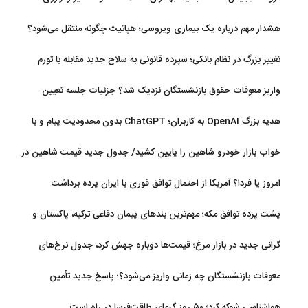
افزایش یافت
هشدار مهم درباره یک بیماری ویروسی؛ هپاتیت چگونه منتقل می‌شود؟
تغییر بزرگ در نظام بانکی؛ سپرده قانونی به سلاح جدید مقابله با تورم
تبدیل شد
واریز معوقات حقوق بازنشستگان نزدیک شد؟ جزئیات جلسه تعیین
تکلیف مطالبات
هدیه بزرگ OpenAI به کاربران؛ ChatGPT بدون محدودیت پیام و با
مدل جدید می‌آید
خواب بازار خودرو شاهین را پایین کشید/ جدول جدید قیمت شاهین در
مرداد
امروز یا فردا؟ آمریکا از احتمال توافق فوری با ایران پرده برداشت
پشت پرده توافق مکه؛ مهم‌ترین بندهای پیمان دفاعی ترکیه، پاکستان و
عربستان
گرانی جدید در بازار مرغ؛ قیمت‌ها دوباره جهش کرد، جدول نرخ‌های
جدید
معوقات بازنشستگان چه زمانی واریز می‌شود؟؛ پاسخ جدید تأمین
اجتماعی
هواشناسی شوکه کرد؛ ۵۰ روز گرمای طاقت‌فرسا در راه است