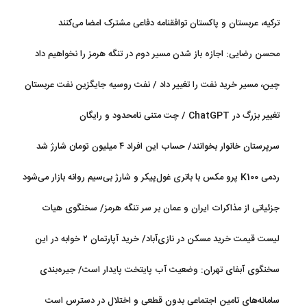
ترکیه، عربستان و پاکستان توافقنامه دفاعی مشترک امضا می‌کنند
محسن رضایی: اجازه باز شدن مسیر دوم در تنگه هرمز را نخواهیم داد
چین، مسیر خرید نفت را تغییر داد / نفت روسیه جایگزین نفت عربستان
شد
تغییر بزرگ در ChatGPT / چت متنی نامحدود و رایگان
سرپرستان خانوار بخوانند/ حساب این افراد ۴ میلیون تومان شارژ شد
ردمی K100 پرو مکس با باتری غول‌پیکر و شارژ بی‌سیم روانه بازار می‌شود
جزئیاتی از مذاکرات ایران و عمان بر سر تنگه هرمز/ سخنگوی هیات
رئیسه مجلس: بیانیه‌ای شامل تصحیح مسیر تردد دریایی در تنگه، در
لیست قیمت خرید مسکن در نازی‌آباد/ خرید آپارتمان ۲ خوابه در این
آستانه نهایی شدن است
منطقه چقدر سرمایه نیاز دارد؟ + جدول مردادماه ۱۴۰۵
سخنگوی آبفای تهران: وضعیت آب پایتخت پایدار است/ جیره‌بندی
نداریم
سامانه‌های تامین اجتماعی بدون قطعی و اختلال در دسترس است