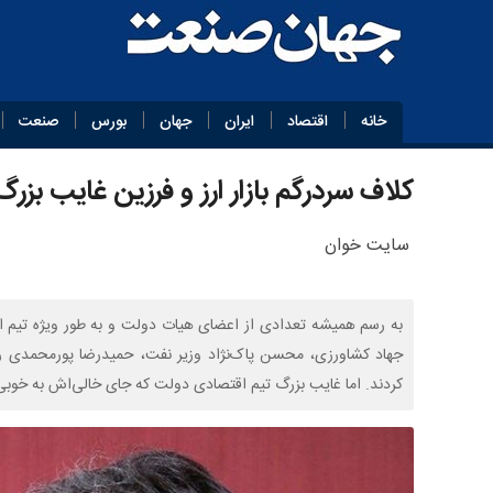
خانه
اقتصاد
ایران
جهان
بورس
صنعت
کلاف سردرگم بازار ارز و فرزین غایب بزر
سایت خوان
به رسم همیشه تعدادی از اعضای هیات دولت و به طور ویژه تیم اق
جهاد کشاورزی، محسن پاک‌نژاد وزیر نفت، حمیدرضا پورمحمدی ر
کردند. اما غایب بزرگ تیم اقتصادی دولت که جای خالی‌اش به خوب