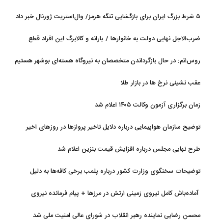
قطعیت
۵ شرط بزرگ ایران برای بازگشایی تنگه هرمز/ وال‌استریت ژورنال خبر داد
ضرب‌الاجل نهایی دولت به خانوارها / یارانه و کالابرگ این افراد قطع
می‌شود
روس‌اتم: در حال بازگرداندن متخصصان به نیروگاه هسته‌ای بوشهر هستیم
عقب نشینی نرخ ها در بازار طلا
زمان برگزاری آزمون وکالت ۱۴۰۵ اعلام شد
توضیح سازمان هواپیمایی درباره دلایل تاخیر پروازها در روزهای اخیر
طرح نهایی مجلس درباره افزایش قیمت بنزین اعلام شد
توضیحات سخنگوی وزارت کشور درباره پلمب برخی کافه‌ها به دلیل
بی‌حجابی
آماده‌باش کامل نیروی زمینی ارتش در مرزها + پیام فرمانده نیروی
زمینی ارتش
محسن رضایی نماینده رهبر انقلاب در شورای عالی امنیت ملی شد