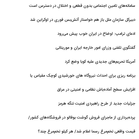
نداریم
سامانه‌های تامین اجتماعی بدون قطعی و اختلال در دسترس است
دبیرکل سازمان ملل باز هم خواستار آتش‌بس فوری در اوکراین شد
ادعای ترامپ: اوضاع در ایران خوب پیش می‌رود
گفتگوی تلفنی وزرای امور خارجه ایران و موریتانی
آمریکا تحریم‌های جدیدی علیه کوبا وضع کرد
برنامه ریزی برای احداث نیروگاه های خورشیدی کوچک مقیاس یا
شناور روی آب در مازندران
افزایش سطح آماده‌باش نظامی و امنیتی در عراق
جزئیات جدید از طرح راهبردی امنیت تنگه هرمز
پرده‌برداری از ماجرای فروش گوشت بوفالو در فروشگاه‌های کشور/
گوشت بوفالو از کجا وارد می‌شود؟/ هر کیلو بوفالو با چه قیمتی به
قیمت واقعی تخم‌مرغ رسما اعلام شد/ هر کیلو تخم‌مرغ چند؟
فروش می‌رود؟