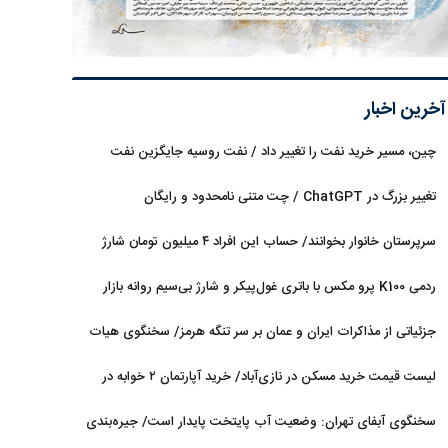
آخرین اخبار
چین، مسیر خرید نفت را تغییر داد / نفت روسیه جایگزین نفت
عربستان شد
تغییر بزرگ در ChatGPT / چت متنی نامحدود و رایگان
سرپرستان خانوار بخوانند/ حساب این افراد ۴ میلیون تومان شارژ
شد
ردمی K100 پرو مکس با باتری غول‌پیکر و شارژ بی‌سیم روانه بازار
می‌شود
جزئیاتی از مذاکرات ایران و عمان بر سر تنگه هرمز/ سخنگوی هیات
رئیسه مجلس: بیانیه‌ای شامل تصحیح مسیر تردد دریایی در تنگه، در
لیست قیمت خرید مسکن در نازی‌آباد/ خرید آپارتمان ۲ خوابه در
آستانه نهایی شدن است
این منطقه چقدر سرمایه نیاز دارد؟ + جدول مردادماه ۱۴۰۵
سخنگوی آبفای تهران: وضعیت آب پایتخت پایدار است/ جیره‌بندی