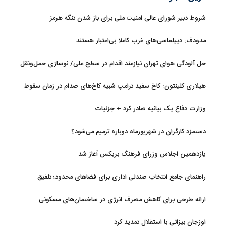
شروط دبیر شورای عالی امنیت ملی برای باز شدن تنگه هرمز
مدودف: دیپلماسی‌های غرب کاملا بی‌اعتبار هستند
حل آلودگی هوای تهران نیازمند اقدام در سطح ملی/ نوسازی حمل‌ونقل
و کنترل بارگذاری‌هادراولویت
هیلاری کلینتون: کاخ سفید ترامپ شبیه کاخ‌های صدام در زمان سقوط
است
وزارت دفاع یک بیانیه صادر کرد + جزئیات
دستمزد کارگران در شهریورماه دوباره ترمیم می‌شود؟
یازدهمین اجلاس وزرای فرهنگ بریکس آغاز شد
راهنمای جامع انتخاب صندلی اداری برای فضاهای محدود؛ تلفیق
ارگونومی و طراحی
ارائه طرحی برای کاهش مصرف انرژی در ساختمان‌های مسکونی
اوزجان بیزاتی با استقلال تمدید کرد