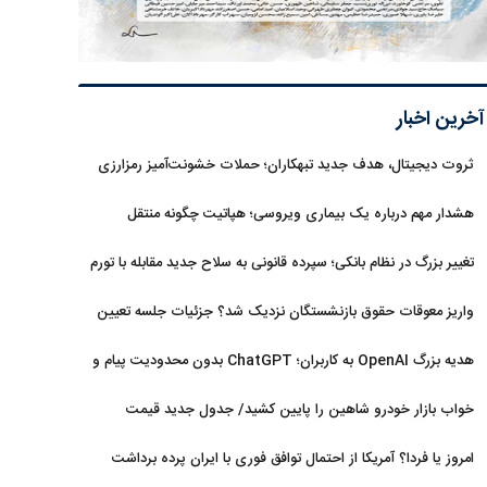
آخرین اخبار
ثروت دیجیتال، هدف جدید تبهکاران؛ حملات خشونت‌آمیز رمزارزی
افزایش یافت
هشدار مهم درباره یک بیماری ویروسی؛ هپاتیت چگونه منتقل
می‌شود؟
تغییر بزرگ در نظام بانکی؛ سپرده قانونی به سلاح جدید مقابله با تورم
تبدیل شد
واریز معوقات حقوق بازنشستگان نزدیک شد؟ جزئیات جلسه تعیین
تکلیف مطالبات
هدیه بزرگ OpenAI به کاربران؛ ChatGPT بدون محدودیت پیام و
با مدل جدید می‌آید
خواب بازار خودرو شاهین را پایین کشید/ جدول جدید قیمت
شاهین در مرداد
امروز یا فردا؟ آمریکا از احتمال توافق فوری با ایران پرده برداشت